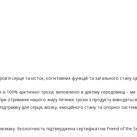
ров'я серця та кісток, когнітивних функцій та загального стану з
 зі 100% арктичної тріски, виловленої в дикому середовищі – ми
ри отриманні нашого жиру печінки тріски з продукту виводяться 
ідтримку для серця, мозку, емоційного стану та опорної систем
ясмаку. Екологічність підтверджена сертифікатом Friend of the S