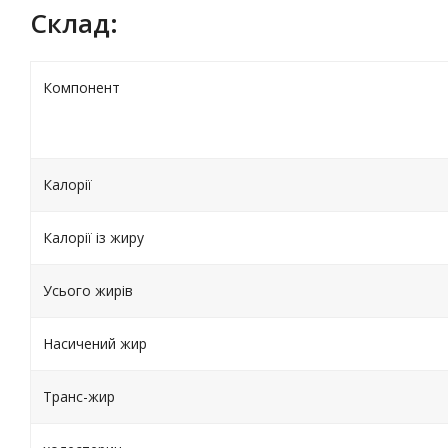
Склад:
Компонент
Калорії
Калорії із жиру
Усього жирів
Насичений жир
Транс-жир