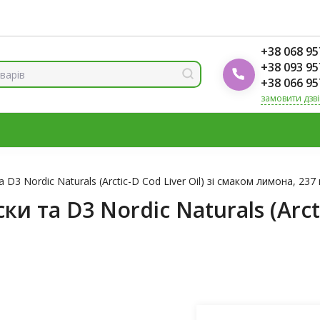
ренди
Блог Foodok
Рейтинги товарів
+38 068 95
+38 093 95
+38 066 95
замовити дзв
МІНЕРАЛИ
ВІТАМІН Д3
ОМЕГА
ВІТАМІНИ ДЛЯ ЖІНО
К
 D3 Nordic Naturals (Arctic-D Cod Liver Oil) зі смаком лимона, 237
и та D3 Nordic Naturals (Arcti