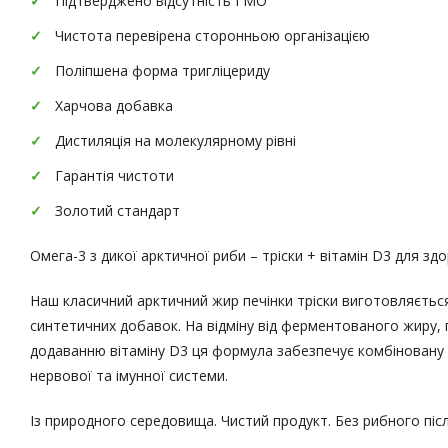
Підтверджено відсутність ГМО
Чистота перевірена сторонньою організацією
Поліпшена форма тригліцериду
Харчова добавка
Дистиляція на молекулярному рівні
Гарантія чистоти
Золотий стандарт
Омега-3 з дикої арктичної риби – тріски + вітамін D3 для здо
Наш класичний арктичний жир печінки тріски виготовляється
синтетичних добавок. На відміну від ферментованого жиру, п
додаванню вітаміну D3 ця формула забезпечує комбіновану п
нервової та імунної системи.
Із природного середовища. Чистий продукт. Без рибного післ