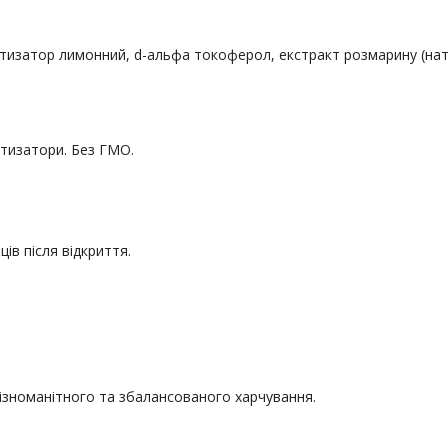
тизатор лимонний, d-альфа токоферол, екстракт розмарину (нат
атизатори. Без ГМО.
ців після відкриття.
різноманітного та збалансованого харчування.