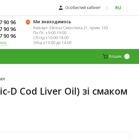
RU
Особистий кабінет
Ми знаходимось
7 90 96
Київ вул. Євгена Сверстюка 21, прим. 103
7 90 96
Пн-Пт. з 9:00-19:00
7 90 96
Сб-Нд з 10:00-18:00
Обід з 13:00 до 14:00
інок
К
ДИТЯЧІ ВІТАМІНИ
МАГНІЙ
Кошик
0
 мл
c-D Cod Liver Oil) зі смаком