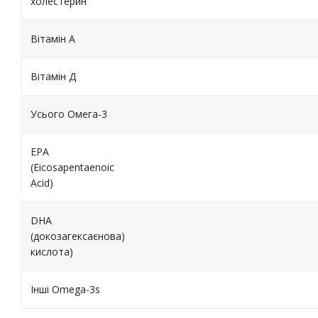
холестерин
Вітамін А
Вітамін Д
Усього Омега-3
EPA
(Eicosapentaenoic
Acid)
DHA
(докозагексаєнова)
кислота)
Інші Omega-3s