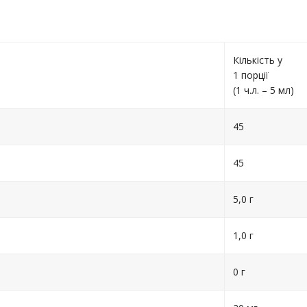
Кількість у
1 порції
(1 ч.л. – 5 мл)
45
45
5,0 г
1,0 г
0 г