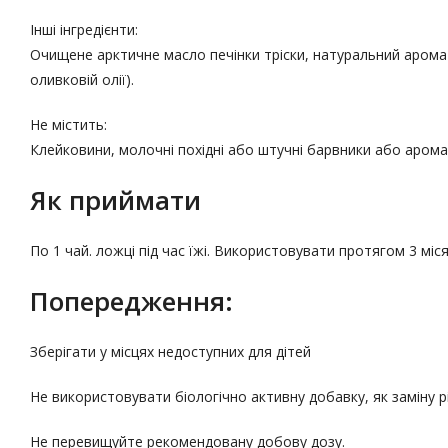
Інші інгредієнти:
Очищене арктичне масло печінки тріски, натуральний арома
оливковій олії).
Не містить:
Клейковини, молочні похідні або штучні барвники або аром
Як приймати
По 1 чай. ложці під час їжі. Використовувати протягом 3 міся
Попередження:
Зберігати у місцях недоступних для дітей
Не використовувати біологічно активну добавку, як заміну 
Не перевищуйте рекомендовану добову дозу.