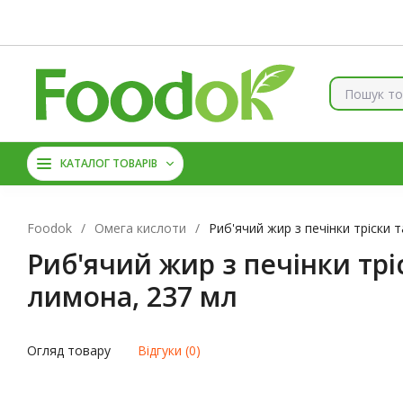
Контакти
Доставка та оплата
Про нас
Знижки
Б
КОЛАГЕН
ВІТАМІНИ ТА 
КАТАЛОГ ТОВАРІВ
АМІНОКИСЛОТИ
ЦИН
Foodok
/
Омега кислоти
/
Риб'ячий жир з печінки тріски та
Риб'ячий жир з печінки тріск
лимона, 237 мл
Огляд товару
Відгуки (0)