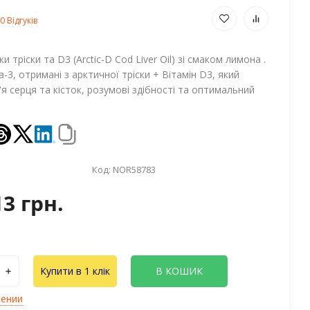
0 Відгуків
и тріски та D3 (Arctic-D Cod Liver Oil) зі смаком лимона .
3, отримані з арктичної тріски + Вітамін D3, який
'я серця та кісток, розумові здібності та оптимальний
Код:
NOR58783
13 грн.
Купити в 1 клік
В КОШИК
лении