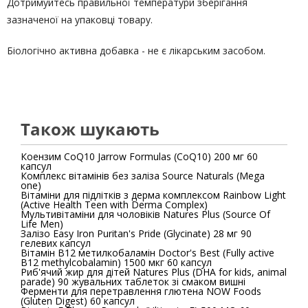
Дотримуйтесь правильної температури зберігання
зазначеної на упаковці товару.
Біологічно активна добавка - не є лікарським засобом.
Також шукають
Коензим CoQ10 Jarrow Formulas (CoQ10) 200 мг 60
капсул
Комплекс вітамінів без заліза Source Naturals (Mega
one)
Вітаміни для підлітків з дерма комплексом Rainbow Light
(Active Health Teen with Derma Complex)
Мультивітаміни для чоловіків Natures Plus (Source Of
Life Men)
Залізо Easy Iron Puritan's Pride (Glycinate) 28 мг 90
гелевих капсул
Вітамін В12 метилкобаламін Doctor's Best (Fully active
B12 methylcobalamin) 1500 мкг 60 капсул
Риб'ячий жир для дітей Natures Plus (DHA for kids, animal
parade) 90 жувальних таблеток зі смаком вишні
Ферменти для перетравлення глютена NOW Foods
(Gluten Digest) 60 капсул