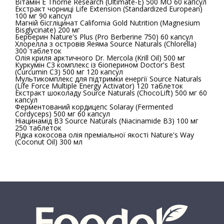
Вітамін Е Thorne Research (Ultimate-E) 500 MО 60 капсул
Екстракт чорниці Life Extension (Standardized European)
100 мг 90 капсул
Магній бісгліцинат California Gold Nutrition (Magnesium
Bisglycinate) 200 мг
Берберин Nature's Plus (Pro Berberine 750) 60 капсул
Хлорелла з островів Яеяма Source Naturals (Chlorella)
300 таблеток
Олія криля арктичного Dr. Mercola (Krill Oil) 500 мг
Куркумін С3 комплекс із біоперином Doctor's Best
(Curcumin C3) 500 мг 120 капсул
Мультикомплекс для підтримки енергії Source Naturals
(Life Force Multiple Energy Activator) 120 таблеток
Екстракт шоколаду Source Naturals (ChocoLift) 500 мг 60
капсул
Ферментований кордицепс Solaray (Fermented
Cordyceps) 500 мг 60 капсул
Ніацинамід B3 Source Naturals (Niacinamide B3) 100 мг
250 таблеток
Рідка кокосова олія преміальної якості Nature's Way
(Coconut Oil) 300 мл