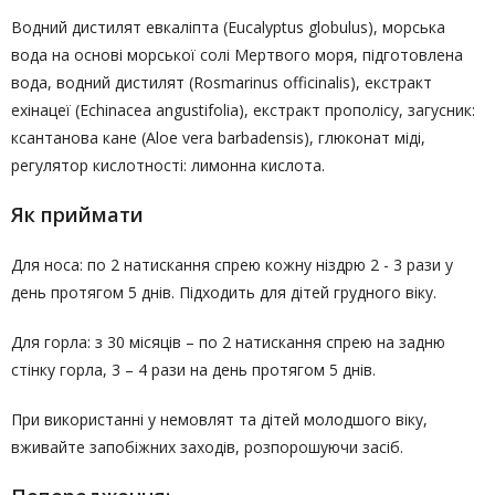
Водний дистилят евкаліпта (Eucalyptus globulus), морська
вода на основі морської солі Мертвого моря, підготовлена
вода, водний дистилят (Rosmarinus officinalis), екстракт
ехінацеї (Echinacea angustifolia), екстракт прополісу, загусник:
ксантанова кане (Aloe vera barbadensis), глюконат міді,
регулятор кислотності: лимонна кислота.
Як приймати
Для носа: по 2 натискання спрею кожну ніздрю 2 - 3 рази у
день протягом 5 днів. Підходить для дітей грудного віку.
Для горла: з 30 місяців – по 2 натискання спрею на задню
стінку горла, 3 – 4 рази на день протягом 5 днів.
При використанні у немовлят та дітей молодшого віку,
вживайте запобіжних заходів, розпорошуючи засіб.