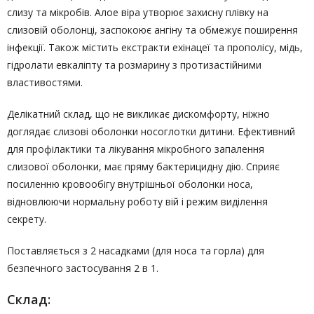
слизу та мікробів. Алое віра утворює захисну плівку на
слизовій оболонці, заспокоює ангіну та обмежує поширення
інфекції. Також містить екстракти ехінацеї та прополісу, мідь,
гідролати евкаліпту та розмарину з протизастійними
властивостями.
Делікатний склад, що не викликає дискомфорту, ніжно
доглядає слизові оболонки носоглотки дитини. Ефективний
для профілактики та лікування мікробного запалення
слизової оболонки, має пряму бактерицидну дію. Сприяє
посиленню кровообігу внутрішньої оболонки носа,
відновлюючи нормальну роботу вій і режим виділення
секрету.
Поставляється з 2 насадками (для носа та горла) для
безпечного застосування 2 в 1.
Склад: