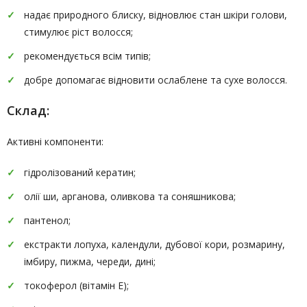
надає природного блиску, відновлює стан шкіри голови,
стимулює ріст волосся;
рекомендується всім типів;
добре допомагає відновити ослаблене та сухе волосся.
Склад:
Активні компоненти:
гідролізований кератин;
олії ши, арганова, оливкова та соняшникова;
пантенол;
екстракти лопуха, календули, дубової кори, розмарину,
імбиру, пижма, череди, дині;
токоферол (вітамін Е);