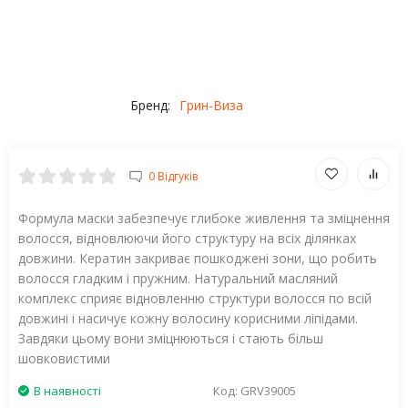
Бренд:
Грин-Виза
0 Відгуків
Формула маски забезпечує глибоке живлення та зміцнення
волосся, відновлюючи його структуру на всіх ділянках
довжини. Кератин закриває пошкоджені зони, що робить
волосся гладким і пружним. Натуральний масляний
комплекс сприяє відновленню структури волосся по всій
довжині і насичує кожну волосину корисними ліпідами.
Завдяки цьому вони зміцнюються і стають більш
шовковистими
В наявності
Код:
GRV39005