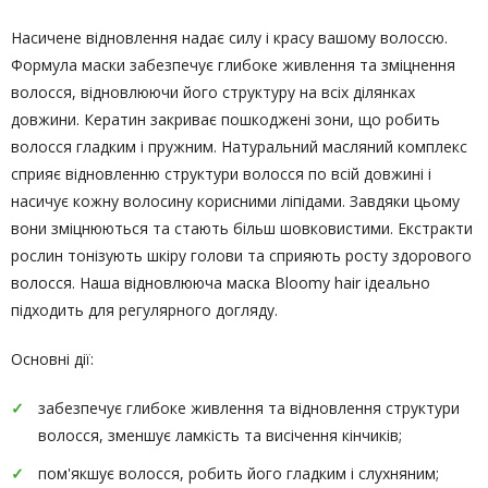
Насичене відновлення надає силу і красу вашому волоссю.
Формула маски забезпечує глибоке живлення та зміцнення
волосся, відновлюючи його структуру на всіх ділянках
довжини. Кератин закриває пошкоджені зони, що робить
волосся гладким і пружним. Натуральний масляний комплекс
сприяє відновленню структури волосся по всій довжині і
насичує кожну волосину корисними ліпідами. Завдяки цьому
вони зміцнюються та стають більш шовковистими. Екстракти
рослин тонізують шкіру голови та сприяють росту здорового
волосся. Наша відновлююча маска Bloomy hair ідеально
підходить для регулярного догляду.
Основні дії:
забезпечує глибоке живлення та відновлення структури
волосся, зменшує ламкість та висічення кінчиків;
пом'якшує волосся, робить його гладким і слухняним;