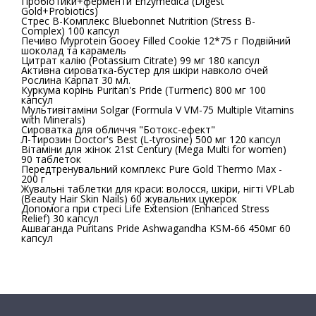
Пробіотики+ферменти Enzymedica (Digest
Gold+Probiotics)
Стрес В-Комплекс Bluebonnet Nutrition (Stress B-
Complex) 100 капсул
Печиво Myprotein Gooey Filled Cookie 12*75 г Подвійний
шоколад та карамель
Цитрат калію (Potassium Citrate) 99 мг 180 капсул
Активна сироватка-бустер для шкіри навколо очей
Рослина Карпат 30 мл.
Куркума корінь Puritan's Pride (Turmeric) 800 мг 100
капсул
Мультивітаміни Solgar (Formula V VM-75 Multiple Vitamins
with Minerals)
Сироватка для обличчя "Ботокс-ефект"
Л-Тирозин Doctor's Best (L-tyrosine) 500 мг 120 капсул
Вітаміни для жінок 21st Century (Mega Multi for women)
90 таблеток
Передтренувальний комплекс Pure Gold Thermo Max -
200 г
Жувальні таблетки для краси: волосся, шкіри, нігті VPLab
(Beauty Hair Skin Nails) 60 жувальних цукерок
Допомога при стресі Life Extension (Enhanced Stress
Relief) 30 капсул
Ашваганда Puritans Pride Ashwagandha KSM-66 450мг 60
капсул