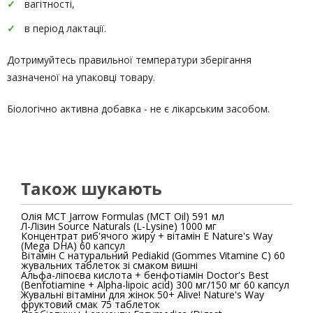
вагітності,
в період лактації.
Дотримуйтесь правильної температури зберігання
зазначеної на упаковці товару.
Біологічно активна добавка - не є лікарським засобом.
Також шукають
Олія МСТ Jarrow Formulas (MCT Oil) 591 мл
Л-Лізин Source Naturals (L-Lysine) 1000 мг
Концентрат риб'ячого жиру + вітамін Е Nature's Way
(Mega DHA) 60 капсул
Вітамін С натуральний Pediakid (Gommes Vitamine C) 60
жувальних таблеток зі смаком вишні
Альфа-ліпоєва кислота + бенфотіамін Doctor's Best
(Benfotiamine + Alpha-lipoic acid) 300 мг/150 мг 60 капсул
Жувальні вітаміни для жінок 50+ Alive! Nature's Way
фруктовий смак 75 таблеток