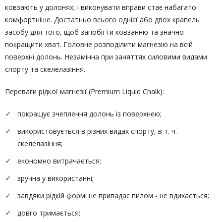
ковзають у долонях, і виконувати вправи стає набагато
комфортніше. Достатньо всього однієї або двох крапель
засобу для того, щоб запобігти ковзанню та значно
покращити хват. Головне розподілити магнезію на всій
поверхні долонь. Незамінна при заняттях силовими видами
спорту та скелелазіння.
Переваги рідкої магнезії (Premium Liquid Chalk):
покращує зчеплення долонь із поверхнею;
використовується в різних видах спорту, в т. ч.
скелелазіння;
економно витрачається;
зручна у використанні;
завдяки рідкій формі не припадає пилом - не вдихається;
довго тримається;