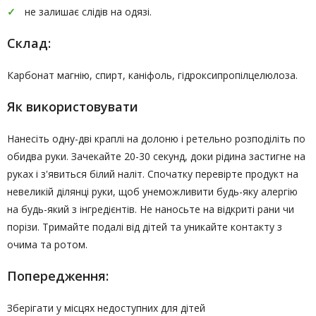
не залишає слідів на одязі.
Склад:
Карбонат магнію, спирт, каніфоль, гідроксипропілцелюлоза.
Як використовувати
Нанесіть одну-дві краплі на долоню і ретельно розподіліть по
обидва руки. Зачекайте 20-30 секунд, доки рідина застигне на
руках і з'явиться білий наліт. Спочатку перевірте продукт на
невеликій ділянці руки, щоб унеможливити будь-яку алергію
на будь-який з інгредієнтів. Не наносьте на відкриті рани чи
порізи. Тримайте подалі від дітей та уникайте контакту з
очима та ротом.
Попередження:
Зберігати у місцях недоступних для дітей