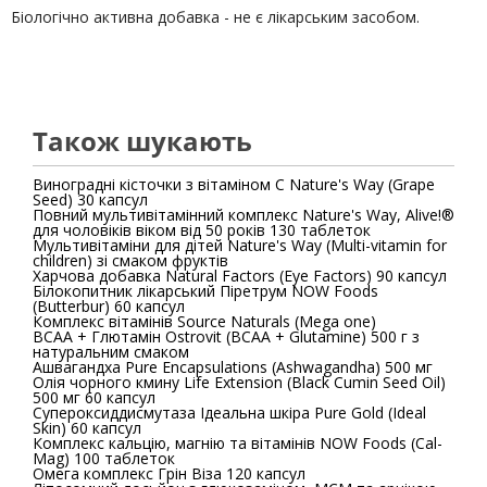
Біологічно активна добавка - не є лікарським засобом.
Також шукають
Виноградні кісточки з вітаміном C Nature's Way (Grape
Seed) 30 капсул
Повний мультивітамінний комплекс Nature's Way, Alive!®
для чоловіків віком від 50 років 130 таблеток
Мультивітаміни для дітей Nature's Way (Multi-vitamin for
children) зі смаком фруктів
Харчова добавка Natural Factors (Eye Factors) 90 капсул
Білокопитник лікарський Піретрум NOW Foods
(Butterbur) 60 капсул
Комплекс вітамінів Source Naturals (Mega one)
ВСАА + Глютамін Ostrovit (BCAA + Glutamine) 500 г з
натуральним смаком
Ашвагандха Pure Encapsulations (Ashwagandha) 500 мг
Олія чорного кмину Life Extension (Black Cumin Seed Oil)
500 мг 60 капсул
Супероксиддисмутаза Ідеальна шкіра Pure Gold (Ideal
Skin) 60 капсул
Комплекс кальцію, магнію та вітамінів NOW Foods (Cal-
Mag) 100 таблеток
Омега комплекс Грін Віза 120 капсул