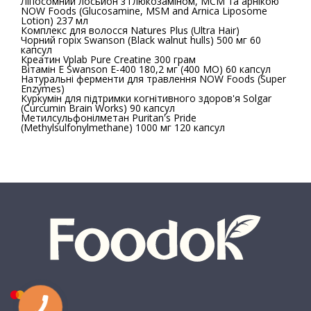
Ліпосомний лосьйон з глюкозаміном, МСМ та арнікою
NOW Foods (Glucosamine, MSM and Arnica Liposome
Lotion) 237 мл
Комплекс для волосся Natures Plus (Ultra Hair)
Чорний горіх Swanson (Black walnut hulls) 500 мг 60
капсул
Креатин Vplab Pure Creatine 300 грам
Вітамін E Swanson E-400 180,2 мг (400 МО) 60 капсул
Натуральні ферменти для травлення NOW Foods (Super
Enzymes)
Куркумін для підтримки когнітивного здоров'я Solgar
(Curcumin Brain Works) 90 капсул
Метилсульфонілметан Puritan's Pride
(Methylsulfonylmethane) 1000 мг 120 капсул