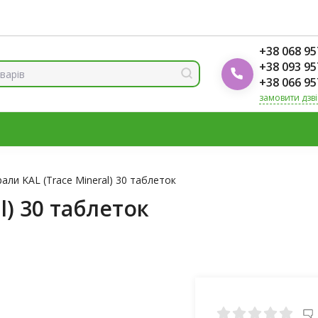
ренди
Блог Foodok
Рейтинги товарів
+38 068 95
+38 093 95
+38 066 95
замовити дзв
МІНЕРАЛИ
ВІТАМІН Д3
ОМЕГА
ВІТАМІНИ ДЛЯ ЖІНО
К
али KAL (Trace Mineral) 30 таблеток
l) 30 таблеток