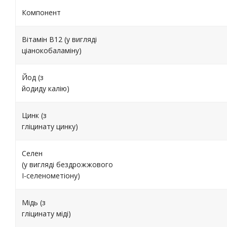
Компонент
Вітамін B12 (у вигляді
ціанокобаламіну)
Йод (з
йодиду калію)
Цинк (з
гліцинату цинку)
Селен
(у вигляді бездрожжового
I-селенометіону)
Мідь (з
гліцинату міді)