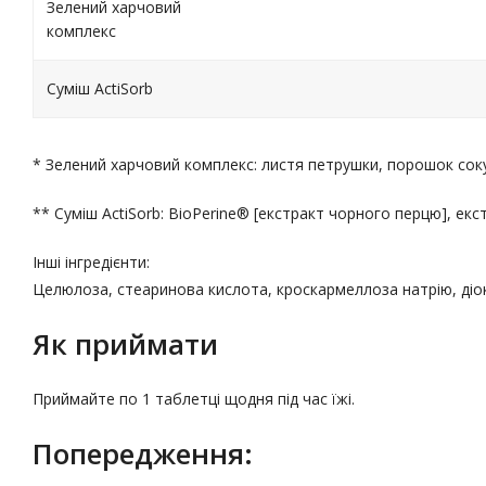
Зелений харчовий
комплекс
Суміш ActiSorb
* Зелений харчовий комплекс: листя петрушки, порошок соку 
** Суміш ActiSorb: BioPerine® [екстракт чорного перцю], ек
Інші інгредієнти:
Целюлоза, стеаринова кислота, кроскармеллоза натрію, діок
Як приймати
Приймайте по 1 таблетці щодня під час їжі.
Попередження: