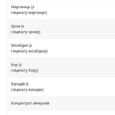
Марганець (з
гліцинату марганцю)
Хром (з
гліцинату хрому)
Молібден (з
гліцинату молібдену)
Бор (з
гліцинату бору)
Ванадій (з
гліцинату ванадію)
Концентрат мінералів