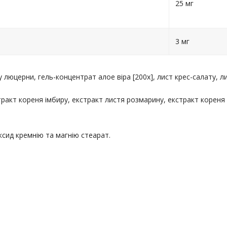
25 мг
3 мг
люцерни, гель-концентрат алое віра [200x], лист крес-салату, л
стракт кореня імбиру, екстракт листя розмарину, екстракт кореня
сид кремнію та магнію стеарат.