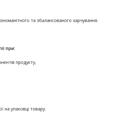
різноманітного та збалансованого харчування.
ії
при:
онентів продукту,
ї на упаковці товару.