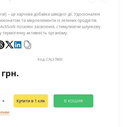
ral) – це харчова добавка швидкої дії. Удосконалені
глюконатом та мікроелементи із зелених продуктів.
 ActiSorb посилює засвоєння, стимулюючи шлункову
у термогенну активність організму.
Код:
CAL57803
 грн.
Купити в 1 клік
В КОШИК
лении