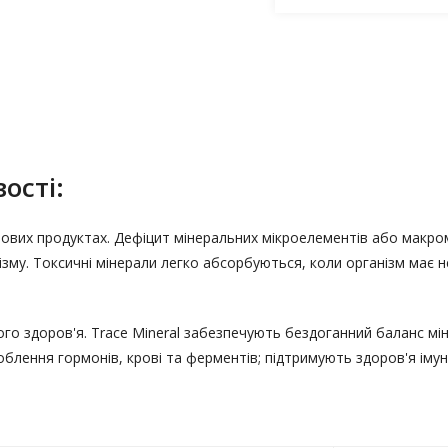
ості:
чових продуктах. Дефіцит мінеральних мікроелементів або макром
ізму. Токсичні мінерали легко абсорбуються, коли організм має 
ого здоров'я. Trace Mineral забезпечують бездоганний баланс мін
блення гормонів, крові та ферментів; підтримують здоров'я імун