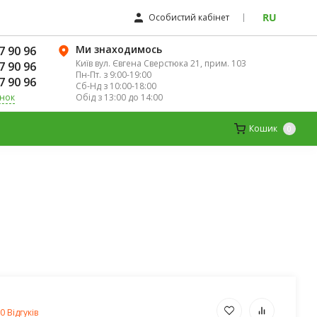
RU
Особистий кабінет
Ми знаходимось
7 90 96
Київ вул. Євгена Сверстюка 21, прим. 103
7 90 96
Пн-Пт. з 9:00-19:00
7 90 96
Сб-Нд з 10:00-18:00
Обід з 13:00 до 14:00
інок
К
ДИТЯЧІ ВІТАМІНИ
МАГНІЙ
Кошик
0
0 Відгуків