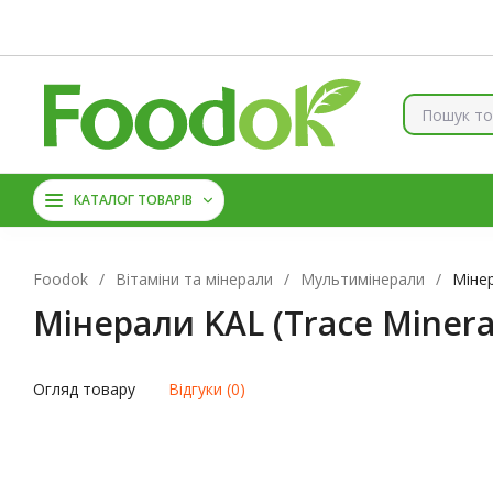
Контакти
Доставка та оплата
Про нас
Знижки
Б
КОЛАГЕН
ВІТАМІНИ ТА 
КАТАЛОГ ТОВАРІВ
АМІНОКИСЛОТИ
ЦИН
Foodok
/
Вітаміни та мінерали
/
Мультимінерали
/
Мінер
Мінерали KAL (Trace Minera
Огляд товару
Відгуки (0)