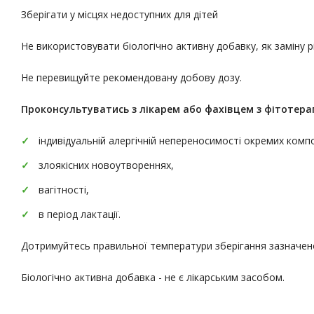
Зберігати у місцях недоступних для дітей
Не використовувати біологічно активну добавку, як заміну 
Не перевищуйте рекомендовану добову дозу.
Проконсультуватись
з лікарем або фахівцем з фітотерап
індивідуальній алергічній непереносимості окремих комп
злоякісних новоутвореннях,
вагітності,
в період лактації.
Дотримуйтесь правильної температури зберігання зазначено
Біологічно активна добавка - не є лікарським засобом.