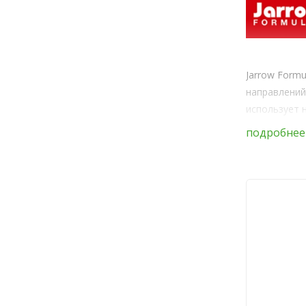
Jarrow Form
направлений
использует 
подробнее
Основ
Бренд имеет
позиции в от
Сырье J
Компания со
бренда. Сыр
чего собств