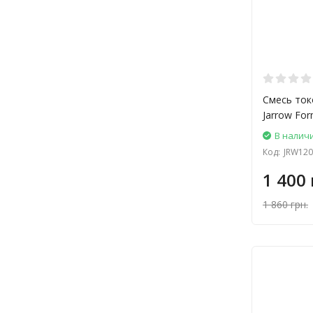
Смесь ток
Jarrow For
В налич
Код:
JRW120
1 400 
1 860 грн.