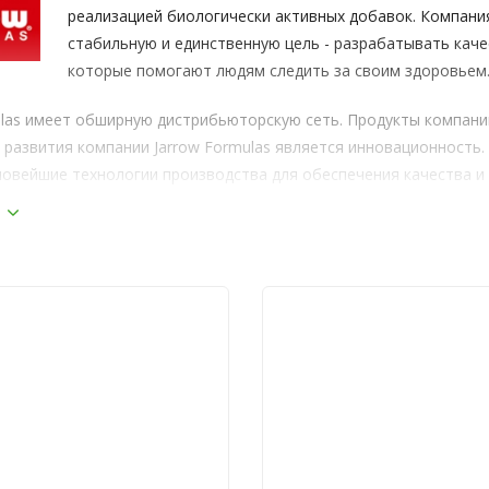
реализацией биологически активных добавок. Компания
стабильную и единственную цель - разрабатывать кач
которые помогают людям следить за своим здоровьем
ulas имеет обширную дистрибьюторскую сеть. Продукты компании
 развития компании Jarrow Formulas является инновационность
новейшие технологии производства для обеспечения качества и
ные преимущества фирмы Jarrow 
 очень высокие стандарты качества и безопасности своих прод
расли.
arrow Formulas
трудничает только с проверенными поставщиками высококачес
ье, используемое в производстве биологически активных добаво
енным отделом контроля качества тщательно проверяется сле