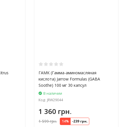
ове участвует в клинических исследованиях, чтобы
ационные рецептуры компании уже почти два десятилетия
 в частности, вот некоторые из них:
ow Formulas стандартам США качества и безопасности.
itrus
ГАМК (Гамма-аминомасляная
артам качества и безопасности
кислота) Jarrow Formulas (GABA
Soothe) 100 мг 30 капсул
 компании соответствует стандартам еврейской культуры
В наличии
омпании соответствует стандартам мусульманской диеты.
Код:
JRW29044
тически модифицированных организмов.
1 360 грн.
нии не содержат никаких ингредиентов животного
1 599 грн.
14%
-239 грн.