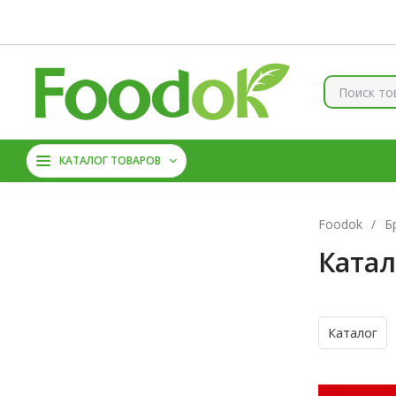
Контакты
Доставка и оплата
О нас
Скидки
Брен
КОЛЛАГЕН
ВИТАМИНЫ
КАТАЛОГ ТОВАРОВ
МАГНИЙ
АМИНОКИС
Foodok
/
Б
Катал
Каталог