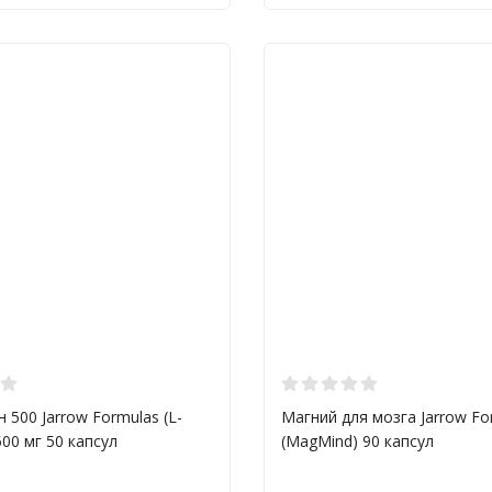
ат Gluten-Free – стандарт отсутствия глютена в продукции
ат HACCP – стандарт производства продукции в соответствии с
ат ISO 9001, ISO 17025, OHSAS 18001
ция Jarrow Formulas
омпании Jarrow Formulas разрабатывается с использованием са
 максимальной эффективности и качества. Ассортимент продукц
ки и пребиотики – для поддержания пищеварения и здоровья о
 и минералы – обеспечивают необходимое количество важных 
лоты и белки
 500 Jarrow Formulas (L-
Магний для мозга Jarrow Fo
жирные кислоты – способствуют здоровью сердечно-сосудистой
 500 мг 50 капсул
(MagMind) 90 капсул
данты – защищают клетки от повреждений свободными радикала