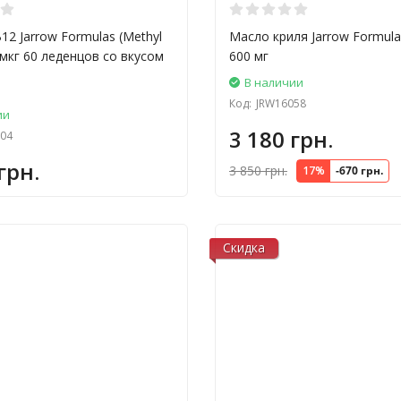
12 Jarrow Formulas (Methyl
Масло криля Jarrow Formulas (
 мкг 60 леденцов со вкусом
600 мг
В наличии
Код:
JRW16058
ии
3 180 грн.
04
грн.
3 850 грн.
17%
-670 грн.
Скидка