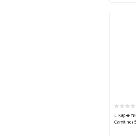
Сертифик
Сертифик
Сертифик
Продук
Продукция к
обеспечения
позиций:
Пробиоти
Витамины
Аминокис
L-Карнитин
Омега-3 
Carnitine)
Антиокси