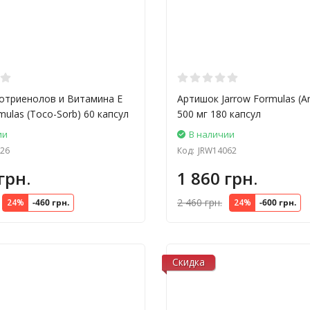
отриенолов и Витамина Е
Артишок Jarrow Formulas (Ar
mulas (Toco-Sorb) 60 капсул
500 мг 180 капсул
ии
В наличии
26
Код:
JRW14062
грн.
1 860 грн.
2 460 грн.
24%
-460 грн.
24%
-600 грн.
Скидка