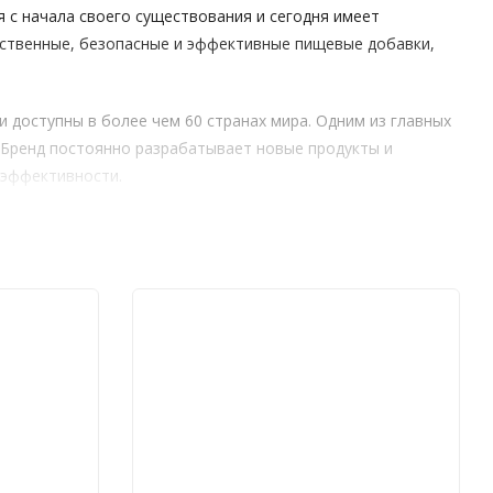
 с начала своего существования и сегодня имеет
ественные, безопасные и эффективные пищевые добавки,
.
 доступны в более чем 60 странах мира. Одним из главных
. Бренд постоянно разрабатывает новые продукты и
 эффективности.
Formulas
уктов, что позволяет занимать ведущие и лидирующие
твенного сырья, отвечающих главным условиям и политике
к компании, поставляется из разных уголков мира. После
дующими этапами: