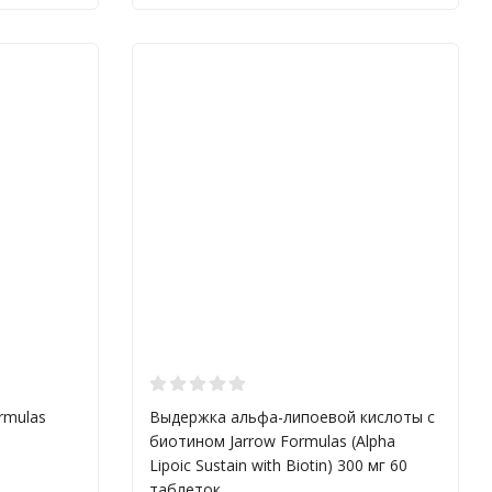
 процедурами контроля качества и безопасности.
мых современных технологий и научных исследований для
ии бренда очень широк, и вот одни из самых популярных
рганов желудочно-кишечного тракта
микронутриентов для здоровья организма.
rmulas
Выдержка альфа-липоевой кислоты с
 системы и уменьшают воспаление в организме.
биотином Jarrow Formulas (Alpha
Lipoic Sustain with Biotin) 300 мг 60
ми и снижают риск развития болезней.
таблеток