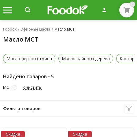
0
Foodok
/
Эфирные масла
/
Масло МСТ
Масло МСТ
Масло чергого тмина
Масло чайного дерева
Касторо
Найдено товаров - 5
очистить
МСТ
Фильтр товаров
Скидка
Скидка