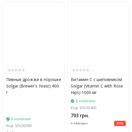
Пивные дрожжи в порошке
Витамин С с шиповником
Solgar (Brewer's Yeast) 400
Solgar (Vitamin C with Rose
г
Hips) 1000 мг
В наличии
Код:
SOL02400
793 грн.
В наличии
1 156 грн.
31%
Код:
SOL00380