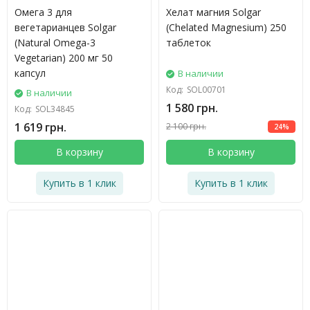
Компания Солгар имеет свой научно-исследовательский
Омега 3 для
Хелат магния Solgar
вегетарианцев Solgar
(Chelated Magnesium) 250
центр. Таким образом, ассортимент продукции постоянно
(Natural Omega-3
таблеток
обновляется и расширяется. Современные научные
Vegetarian) 200 мг 50
исследования и новейшие технологии производства
капсул
В наличии
позволяют обеспечить высокое качество и доказанную
Код:
SOL00701
В наличии
эффективность биологически активных добавок.
1 580 грн.
Код:
SOL34845
1 619 грн.
2 100 грн.
Контроль качества
24%
В корзину
В корзину
Качество – один из самых главных приоритетов компании
Солгар. Контроль качества происходит от этапа отбора
Купить в 1 клик
Купить в 1 клик
сырья до конечного результата получаемой продукции.
Кроме собственных экспертов бренд сотрудничает с
независимыми лабораториями, позволяющими обеспечить
научную обоснованность, эффективность и безопасность
продукции.
Упаковка