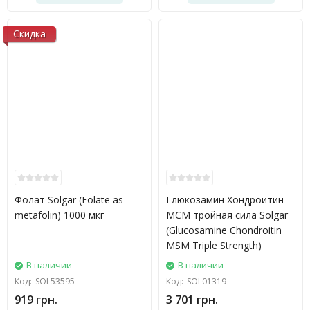
Скидка
Фолат Solgar (Folate as
Глюкозамин Хондроитин
metafolin) 1000 мкг
МСМ тройная сила Solgar
(Glucosamine Chondroitin
MSM Triple Strength)
В наличии
В наличии
Код:
SOL53595
Код:
SOL01319
919 грн.
3 701 грн.