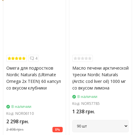
4
Омега для подростков
Масло печени арктической
Nordic Naturals (Ultimate
трески Nordic Naturals
Omega 2x TEEN) 60 капсул
(Arctic cod liver oil) 1000 мг
со вкусом клубники
со вкусом лимона
В наличии
Код:
NOR57785
В наличии
1 238 грн.
Код:
NOR06110
2 298 грн.
2 498 грн.
8%