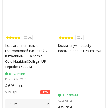
28
7
Коллаген пептиды с
Коллагенум - beauty
гиалуроновой кислотой и
Рослина Карпат 60 капсул
витамином C California
Gold Nutrition(CollagenUP
Peptides) 5000 мг
В наличии
Код:
CGN02101
4 695 грн.
5 395 грн.
12%
В наличии
Код:
0112
475 грн.