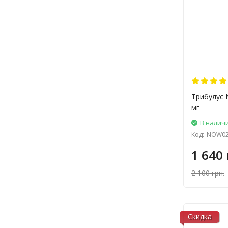
Трибулус 
мг
В налич
Код:
NOW02
1 640 
2 100 грн.
Скидка