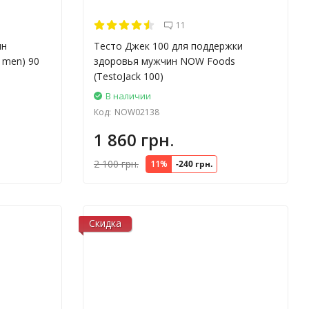
11
ин
Тесто Джек 100 для поддержки
r men) 90
здоровья мужчин NOW Foods
(TestoJack 100)
В наличии
Код:
NOW02138
1 860 грн.
2 100 грн.
11%
-240 грн.
Скидка