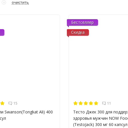
очистить
и
Бестселлер
Скидка
15
11
и Swanson(Tongkat Ali) 400
Тесто Джек 300 для подде
сул
здоровья мужчин NOW Foo
(TestoJack) 300 мг 60 капсул