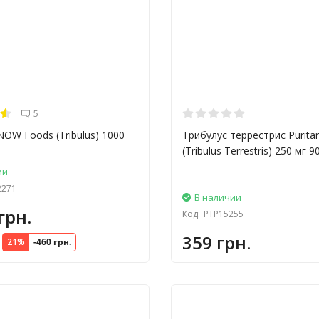
5
NOW Foods (Tribulus) 1000
Трибулус террестрис Puritan
(Tribulus Terrestris) 250 мг 9
ии
271
В наличии
грн.
Код:
PTP15255
359 грн.
21%
-460 грн.