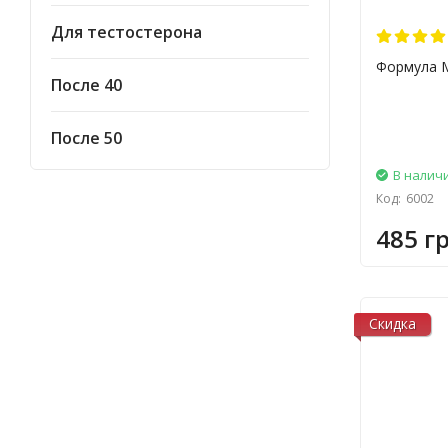
Vplab
Для тестостерона
Stark Pharm
Формула М
После 40
Vitamin’22
Bluebonnet Nutrition
После 50
В налич
Код:
6002
485 гр
Скидка