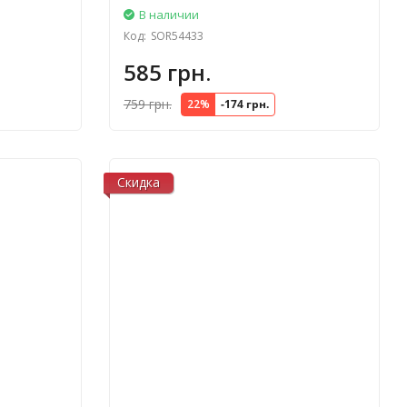
В наличии
Код:
SOR54433
585 грн.
759 грн.
22%
-174 грн.
Скидка