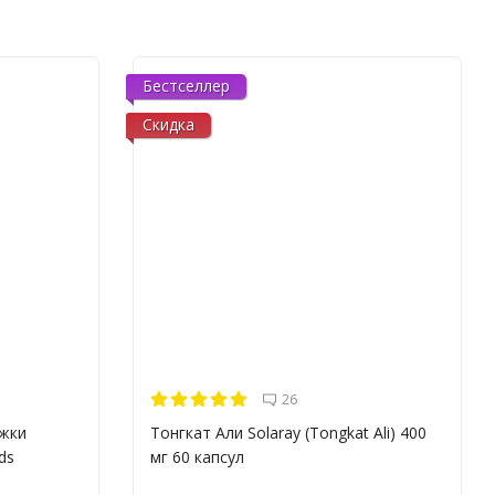
Бестселлер
Скидка
26
ржки
Тонгкат Али Solaray (Tongkat Ali) 400
ds
мг 60 капсул