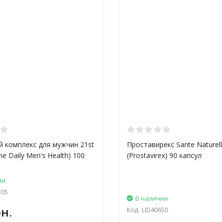
 комплекс для мужчин 21st
Проставирекс Sante Naturel
ne Daily Men's Health) 100
(Prostavirex) 90 капсул
ии
305
В наличии
н.
Код:
LID40650