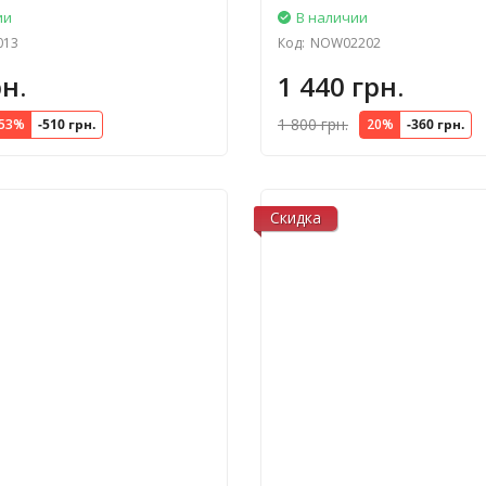
ии
В наличии
013
Код:
NOW02202
н.
1 440 грн.
1 800 грн.
53%
-510 грн.
20%
-360 грн.
Скидка