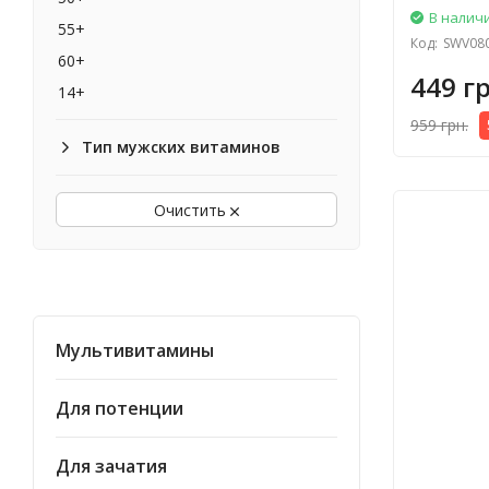
21st Century
В налич
55+
Код:
SWV08
Thorne Research
60+
Country Life
449 гр
14+
Swanson
959 грн.
Ostrovit
Тип мужских витаминов
Nutri Expert
New Chapter
Очистить
Pure Encapsulations
Source Naturals
Forever Living Products
MegaFood
Мультивитамины
Rainbow Lights
Sante Naturelle
Для потенции
Super Nutrition
Irwin Naturals
Для зачатия
Pure Gold