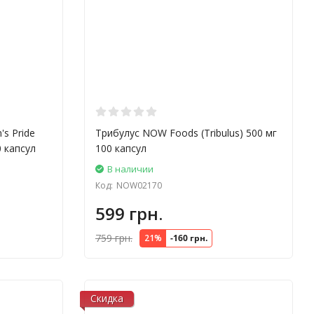
's Pride
Трибулус NOW Foods (Tribulus) 500 мг
0 капсул
100 капсул
В наличии
Код:
NOW02170
599 грн.
759 грн.
21%
-160 грн.
Скидка