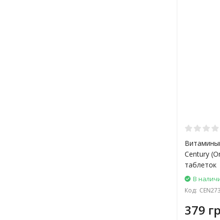
Витаминый
Century (O
таблеток
В налич
Код:
CEN27
379 гр