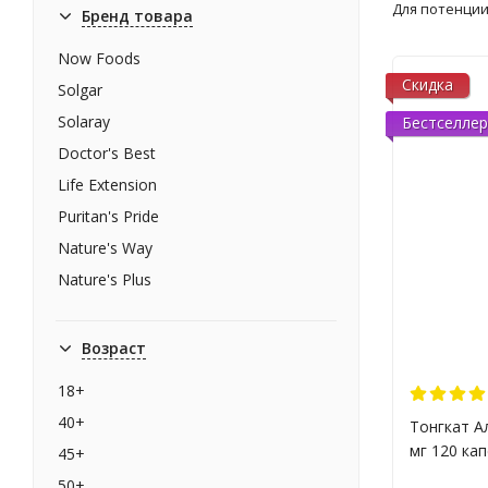
Для потенци
Бренд товара
Now Foods
Скидка
Solgar
Solaray
Бестселлер
Doctor's Best
Life Extension
Puritan's Pride
Nature's Way
Nature's Plus
Fairhaven Health
Рослина Карпат
Возраст
A-Line
18+
Optimum Nutrition
40+
Тонгкат Ал
Natrol
мг 120 кап
45+
Грин-Виза
50+