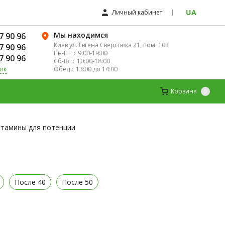
UA
Личный кабинет
Мы находимся
7 90 96
Киев ул. Евгена Сверстюка 21, пом. 103
7 90 96
Пн-Пт. с 9:00-19:00
7 90 96
Сб-Вс с 10:00-18:00
Обед с 13:00 до 14:00
ок
ЛЯ ЖЕНЩИН
ДЕТСКИЕ ВИТАМИНЫ
Корзина
0
тамины для потенции
После 40
После 50