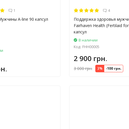
1
4
ужчины A-line 90 капсул
Поддержка здоровья мужч
Fairhaven Health (Fertilaid fo
капсул
В наличии
Код:
FHH00005
ии
2 900 грн.
н.
3 000 грн.
3%
-100 грн.