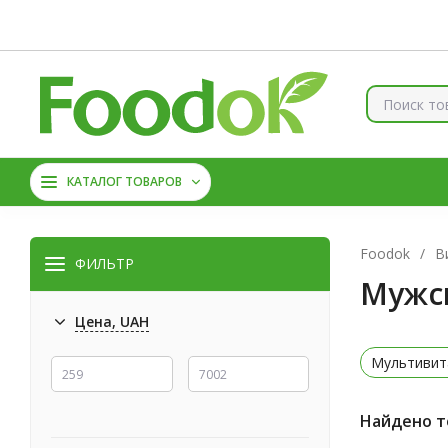
Контакты
Доставка и оплата
О нас
Скидки
Брен
КОЛЛАГЕН
ВИТАМИНЫ
КАТАЛОГ ТОВАРОВ
МАГНИЙ
АМИНОКИС
Foodok
/
В
ФИЛЬТР
Мужс
Цена, UAH
Мультиви
Найдено то