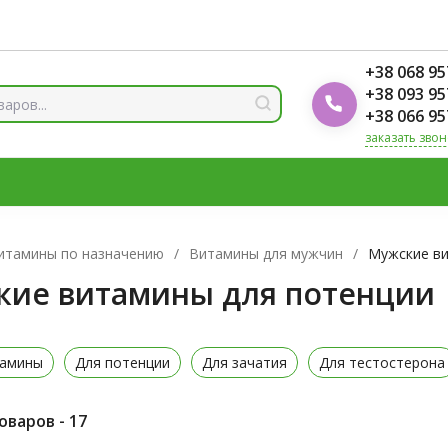
ды
Блог Foodok
Рейтинги товаров
+38 068 95
+38 093 95
+38 066 95
заказать звон
 И МИНЕРАЛЫ
ВИТАМИН Д3
ОМЕГА
ВИТАМИНЫ Д
ЛОТЫ
ЦИНК
итамины по назначению
/
Витамины для мужчин
/
Мужские ви
кие витамины для потенции
тамины
Для потенции
Для зачатия
Для тестостерона
варов - 17