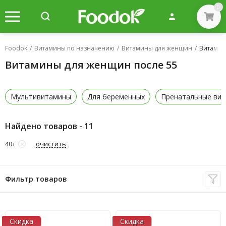
0
Foodok
/
Витамины по назначению
/
Витамины для женщин
/
Витамин
Витамины для женщин после 55
Мультивитамины
Для беременных
Пренатальные ви
Найдено товаров - 11
очистить
40+
Фильтр товаров
Скидка
Скидка