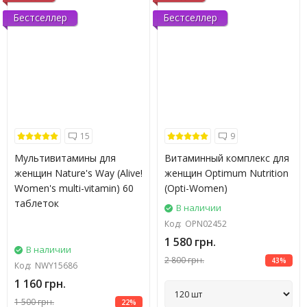
Бестселлер
Бестселлер
15
9
Мультивитамины для
Витаминный комплекс для
женщин Nature's Way (Alive!
женщин Optimum Nutrition
Women's multi-vitamin) 60
(Opti-Women)
таблеток
В наличии
Код:
OPN02452
1 580 грн.
В наличии
2 800 грн.
43%
Код:
NWY15686
1 160 грн.
1 500 грн.
22%