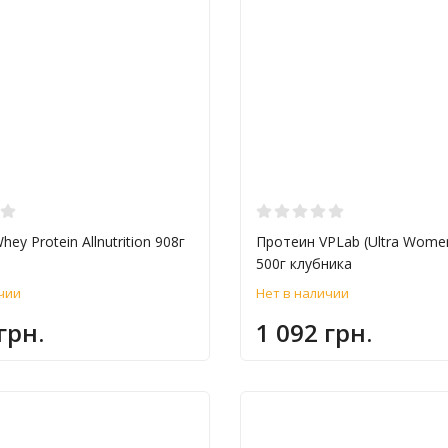
ey Protein Allnutrition 908г
Протеин VPLab (Ultra Women
500г клубника
чии
Нет в наличии
грн.
1 092 грн.