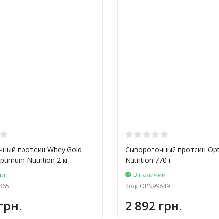
ный протеин Whey Gold
Сывороточный протеин Op
ptimum Nutrition 2 кг
Nutrition 770 г
ии
В наличии
865
Код:
OPN99849
грн.
2 892 грн.