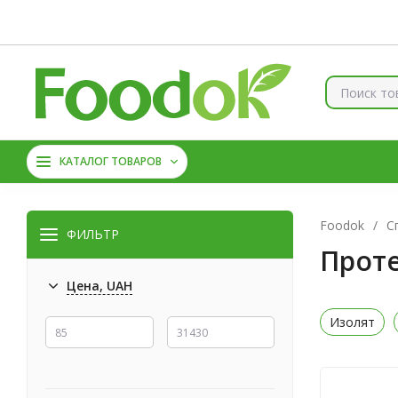
Контакты
Доставка и оплата
О нас
Скидки
Брен
КОЛЛАГЕН
ВИТАМИНЫ
КАТАЛОГ ТОВАРОВ
МАГНИЙ
АМИНОКИС
Foodok
/
С
ФИЛЬТР
Прот
Цена, UAH
Изолят