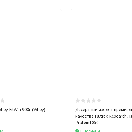
hey FitWin 900г (Whey)
Десертный изолят премиал
качества Nutrex Research, I
Protein1050 г
ии
В наличии