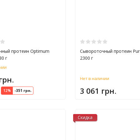
чный протеин Optimum
Сывороточный протеин Pur
80 г
2300 г
чии
грн.
Нет в наличии
3 061 грн.
12%
-351 грн.
Скидка