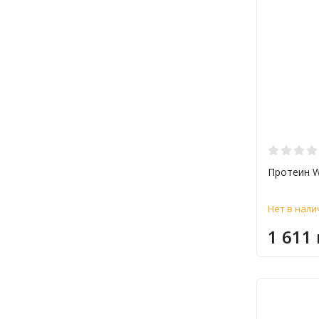
Протеин Wh
Нет в нали
1 611 