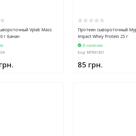
ывороточный Vplab Mass
Протеин сывороточный Myp
00 г Банан
Impact Whey Protein 25 г
ии
В наличии
504
Код:
MPR81851
грн.
85 грн.