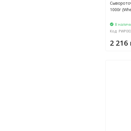
Сывороточ
1000г (Whe
В налич
Код:
PWP00
2 216 