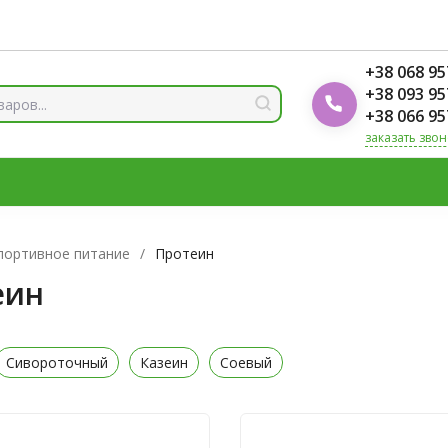
ды
Блог Foodok
Рейтинги товаров
+38 068 95
+38 093 95
+38 066 95
заказать звон
 И МИНЕРАЛЫ
ВИТАМИН Д3
ОМЕГА
ВИТАМИНЫ Д
ЛОТЫ
ЦИНК
портивное питание
/
Протеин
еин
Сивороточный
Казеин
Соевый