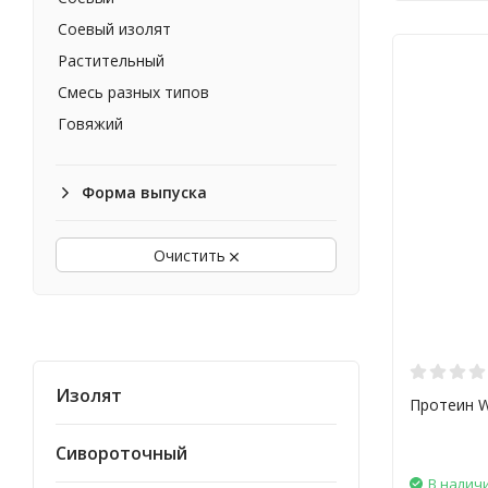
Biotech
Соевый изолят
Растительный
Смесь разных типов
Говяжий
Гидролизат
Гороховый
Форма выпуска
Конопляный
Очистить
Изолят
Протеин W
Сивороточный
В налич