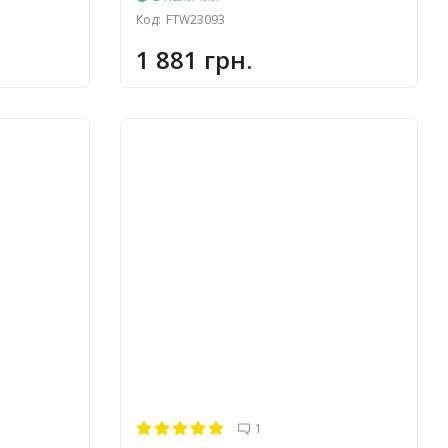
Код:
FTW23093
1 881 грн.
1