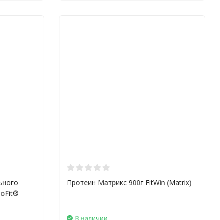
ьного
Протеин Матрикс 900г FitWin (Matrix)
soFit®
В наличии