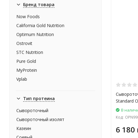
Бренд товара
Now Foods
California Gold Nutrition
Optimum Nutrition
Ostrovit
STC Nutrition
Pure Gold
MyProtein
Vplab
Stark Pharm
Сывороточ
Allnutrition
Тип протеина
Standard O
FitWin
В налич
Сывороточный
Nutrex
Код:
OPN99
Сывороточный изолят
Power Pro
6 180 
Казеин
Sport Research
Соевый