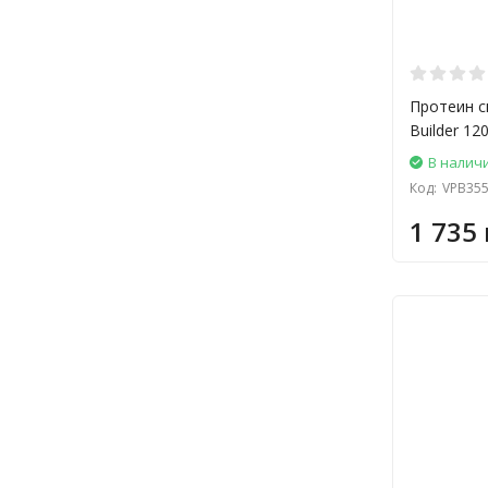
Протеин с
Builder 12
В налич
Код:
VPB35
1 735 