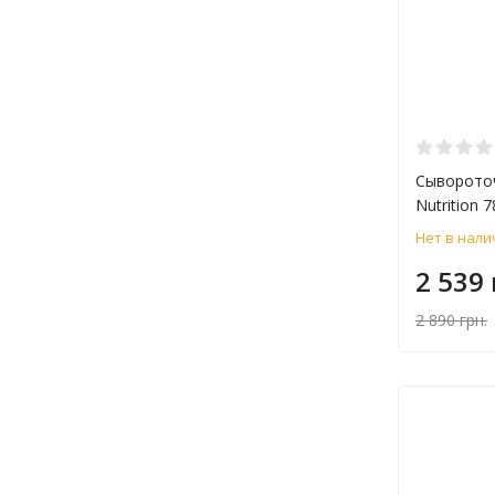
Сыворото
Nutrition 7
Нет в нали
2 539 
2 890 грн.