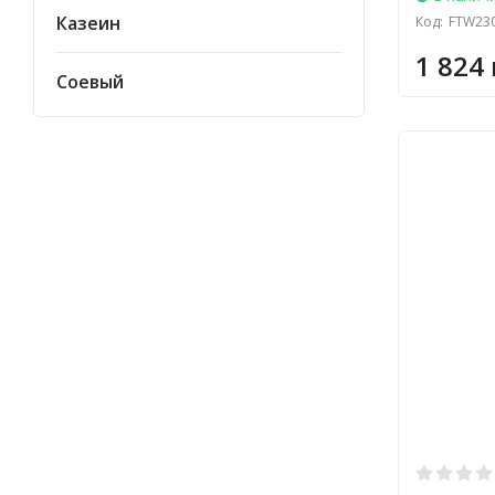
Казеин
Код:
FTW23
1 824 
Соевый