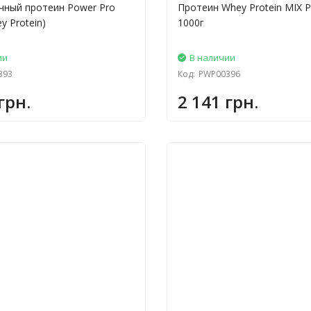
ный протеин Power Pro
Протеин Whey Protein MIX 
y Protein)
1000г
ии
В наличии
393
Код:
PWP00396
грн.
2 141 грн.