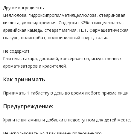
Другие ингредиенты:
Целлюлоза, гидроксипропилметилцеллюлоза, стеариновая
кислота, диоксид кремния. Содержит <2%: этилцеллюлоза,
аравийская камедь, стеарат магния, ПЭГ, фармацевтическая
глазурь, полисорбат, поливиниловый спирт, тальк.
Не содержит:
Глютена, сахара, дрожжей, консервантов, искусственных
ароматизаторов и красителей.
Как принимать
Принимать 1 таблетку в день во время любого приема пищи.
Предупреждение:
Храните витамины и добавки в недоступном для детей месте,
Не использовать БАД как замену полноценного,