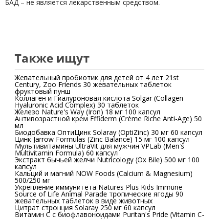
БАД – не является лекарственным средством.
Также ищут
Жевательный пробиотик для детей от 4 лет 21st
Century, Zoo Friends 30 жевательных таблеток
фруктовый пунш
Коллаген и Гиалуроновая кислота Solgar (Collagen
Hyaluronic Acid Complex) 30 таблеток
Железо Nature's Way (Iron) 18 мг 100 капсул
Антивозрастной крем Effiderm (Crème Riche Anti-Age) 50
мл
Биодобавка ОптиЦинк Solaray (OptiZinc) 30 мг 60 капсул
Цинк Jarrow Formulas (Zinc Balance) 15 мг 100 капсул
Мультивитамины UltraVit для мужчин VPLab (Men's
Multivitamin Formula) 60 капсул
Экстракт бычьей желчи Nutricology (Ox Bile) 500 мг 100
капсул
Кальций и магний NOW Foods (Calcium & Magnesium)
500/250 мг
Укрепление иммунитета Natures Plus Kids Immune
Source of Life Animal Parade тропические ягоды 90
жевательных таблеток в виде животных
Цитрат стронция Solaray 250 мг 60 капсул
Витамин C с биофлавоноидами Puritan's Pride (Vitamin C-