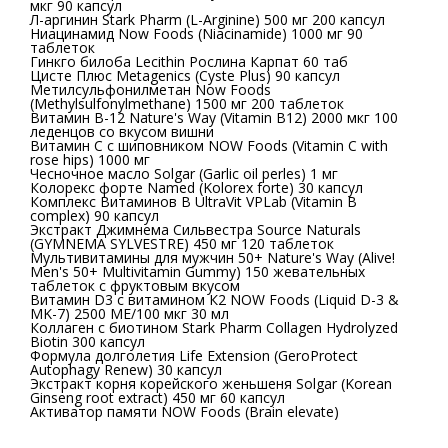
мкг 90 капсул
Л-аргинин Stark Pharm (L-Arginine) 500 мг 200 капсул
Ниацинамид Now Foods (Niacinamide) 1000 мг 90
таблеток
Гинкго билоба Lecithin Рослина Карпат 60 таб
Цистe Плюс Metagenics (Cyste Plus) 90 капсул
Метилсульфонилметан Now Foods
(Methylsulfonylmethane) 1500 мг 200 таблеток
Витамин B-12 Nature's Way (Vitamin B12) 2000 мкг 100
леденцов со вкусом вишни
Витамин C с шиповником NOW Foods (Vitamin C with
rose hips) 1000 мг
Чесночное масло Solgar (Garlic oil perles) 1 мг
Колорекс форте Named (Kolorex forte) 30 капсул
Комплекс Витаминов B UltraVit VPLab (Vitamin B
complex) 90 капсул
Экстракт Джимнема Сильвестра Source Naturals
(GYMNEMA SYLVESTRE) 450 мг 120 таблеток
Мультивитамины для мужчин 50+ Nature's Way (Alive!
Men's 50+ Multivitamin Gummy) 150 жевательных
таблеток с фруктовым вкусом
Витамин D3 с витамином К2 NOW Foods (Liquid D-3 &
MK-7) 2500 МЕ/100 мкг 30 мл
Коллаген с биотином Stark Pharm Collagen Hydrolyzed
Biotin 300 капсул
Формула долголетия Life Extension (GeroProtect
Autophagy Renew) 30 капсул
Экстракт корня корейского женьшеня Solgar (Korean
Ginseng root extract) 450 мг 60 капсул
Активатор памяти NOW Foods (Brain elevate)