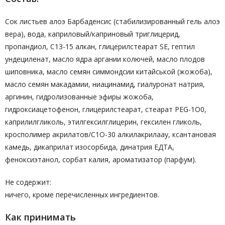
Сок листьев алоэ Барбаденсис (стабилизированный гель алоэ
вера), вода, каприловый/каприновый триглицерид,
пропандиол, С13-15 алкан, глицерилстеарат SE, гептил
ундециленат, масло ядра аргании колючей, масло плодов
шиповника, масло семян симмондсии китайськой (жожоба),
масло семян макадамии, ниацинамид, гиалуронат натрия,
аргинин, гидролизованные эфиры жожоба,
гидроксиацетофенон, глицерилстеарат, стеарат PEG-1O0,
каприлилгликоль, этилгексилглицерин, гексилен гликоль,
кросполимер акрилатов/C1O-30 алкилакрилаау, ксантановая
камедь, дикаприлат изосорбида, динатрия ЕДТА,
феноксиэтанол, сорбат калия, ароматизатор (парфум).
Не содержит:
ничего, кроме перечисленных ингредиентов.
Как принимать