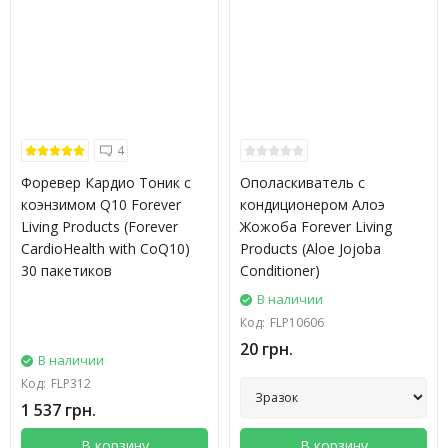
4
Форевер Кардио Тоник с
Ополаскиватель с
коэнзимом Q10 Forever
кондиционером Алоэ
Living Products (Forever
Жожоба Forever Living
CardioHealth with CoQ10)
Products (Aloe Jojoba
30 пакетиков
Conditioner)
В наличии
Код:
FLP10606
20 грн.
В наличии
Код:
FLP312
1 537 грн.
В корзину
В корзину