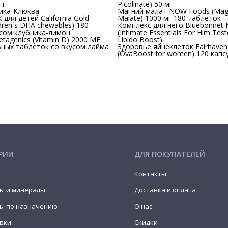
 г
Picolinate) 50 мг
ика-Клюква
Магний малат NOW Foods (Mag
 для детей California Gold
Malate) 1000 мг 180 таблеток
ldren`s DHA chewables) 180
Комплекс для него Bluebonnet N
усом клубника-лимон
(Intimate Essentials For Him Tes
tagenics (Vitamin D) 2000 МЕ
Libido Boost)
ных таблеток со вкусом лайма
Здоровье яйцеклеток Fairhaven
(OvaBoost for women) 120 капс
РИИ
ДЛЯ ПОКУПАТЕЛЕЙ
Контакты
ы и минералы
Доставка и оплата
ы по назначению
О нас
вки
Скидки