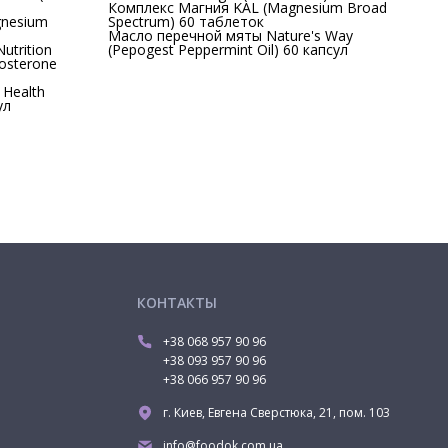
Комплекс Магния KAL (Magnesium Broad
nesium
Spectrum) 60 таблеток
Масло перечной мяты Nature's Way
utrition
(Pepogest Peppermint Oil) 60 капсул
tosterone
 Health
ул
КОНТАКТЫ
+38 068 957 90 96
+38 093 957 90 96
+38 066 957 90 96
г. Киев, Евгена Сверстюка, 21, пом. 103
info@foodok.com.ua