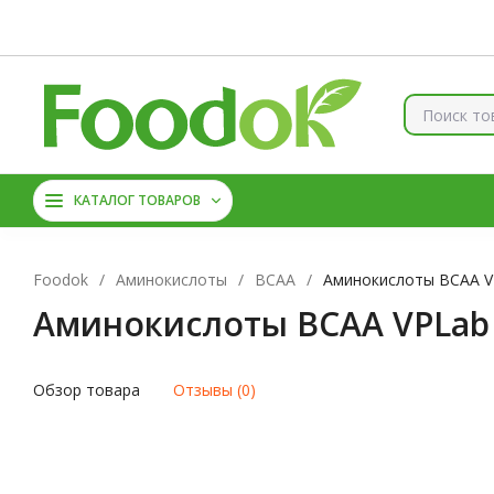
Контакты
Доставка и оплата
О нас
Скидки
Брен
КОЛЛАГЕН
ВИТАМИНЫ
КАТАЛОГ ТОВАРОВ
МАГНИЙ
АМИНОКИС
Foodok
/
Аминокислоты
/
ВСАА
/
Аминокислоты BCAA VP
Аминокислоты BCAA VPLab (
Обзор товара
Отзывы (0)