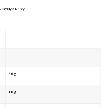
ышечную массу.
3.6 g
1.8 g