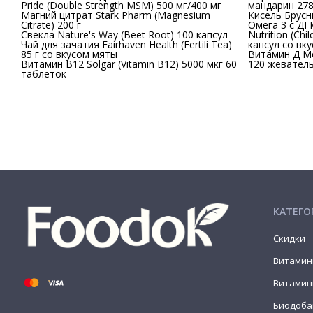
Pride (Double Strength MSM) 500 мг/400 мг
мандарин 278
Магний цитрат Stark Pharm (Magnesium
Кисель Брусн
Citrate) 200 г
Омега 3 с ДГК
Свекла Nature's Way (Beet Root) 100 капсул
Nutrition (Chi
Чай для зачатия Fairhaven Health (Fertili Tea)
капсул со вк
85 г со вкусом мяты
Витамин Д Me
Витамин В12 Solgar (Vitamin B12) 5000 мкг 60
120 жеватель
таблеток
КАТЕГО
Скидки
Витамин
Витамин
Биодоба