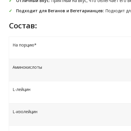
Отличный
Вкус
:
Приятный на вкус, что облегчает его в
Подходит
для
Веганов и
Вегетарианцев
:
Подходит для
Состав:
На порцию*
Аминокислоты
L-лейцин
L-изолейцин