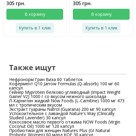
305 грн.
305 грн.
В корзину
В корзину
Купить в 1 клик
Купить в 1 клик
Также ищут
Нефронорм Грин Виза 60 таблеток
Кофермент Q10 Jarrow Formulas (Q-absorb) 100 мг 60
капсул
Гейнер Myprotein белково-углеводный (Impact Weight
Gainer V2) 1000 г со вкусом нежного шоколада
Л-Карнитин жидкий Now Foods (L-Carnitine) 1000 мг 473
мл с тропическим вкусом
Экстракт гуараны Natrol (Guarana) 200 мг 90 капсул
Успокоительное с лавандой Nature's Way (Clinically
Studied Lavender) 30 капсул
Кокосовое масло первого отжима NOW Foods (Virgin
Coconut Oil) 1000 мг 120 капсул
Пробиотики для женщин Natures Plus (GI Natural
Probiotic Women) 60 млрд КОЕ 30 капсул