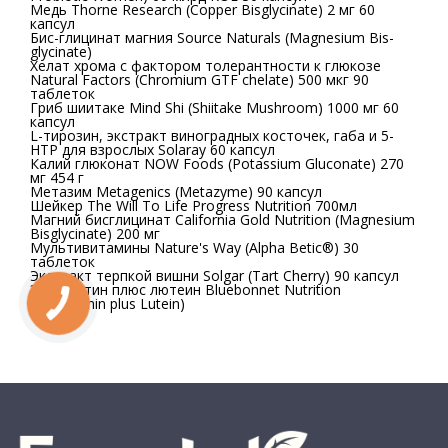
Медь Thorne Research (Copper Bisglycinate) 2 мг 60
капсул
Бис-глицинат магния Source Naturals (Magnesium Bis-
glycinate)
Хелат хрома с фактором толерантности к глюкозе
Natural Factors (Chromium GTF chelate) 500 мкг 90
таблеток
Гриб шиитаке Mind Shi (Shiitake Mushroom) 1000 мг 60
капсул
L-тирозин, экстракт виноградных косточек, габа и 5-
HTP для взрослых Solaray 60 капсул
Калий глюконат NOW Foods (Potassium Gluconate) 270
мг 454 г
Метазим Metagenics (Metazyme) 90 капсул
Шейкер The Will To Life Progress Nutrition 700мл
Магний бисглицинат California Gold Nutrition (Magnesium
Bisglycinate) 200 мг
Мультивитамины Nature's Way (Alpha Betic®) 30
таблеток
Экстракт терпкой вишни Solgar (Tart Cherry) 90 капсул
Зеаксантин плюс лютеин Bluebonnet Nutrition
(Zeaxanthin plus Lutein)