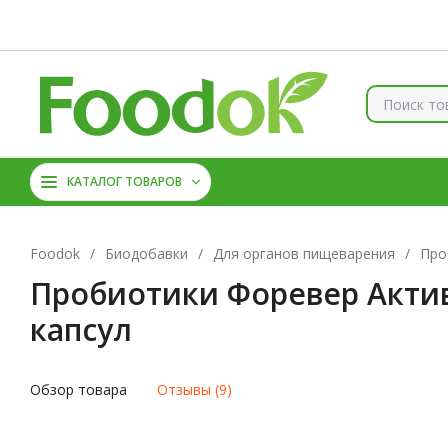
Контакты
Доставка и оплата
О нас
Скидки
Брен
КОЛЛАГЕН
ВИТАМИНЫ
КАТАЛОГ ТОВАРОВ
МАГНИЙ
АМИНОКИС
Foodok
/
Биодобавки
/
Для органов пищеварения
/
Про
Пробиотики Форевер Актив П
капсул
Обзор товара
Отзывы (9)