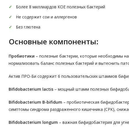
Более 8 миллиардов КОЕ полезных бактерий
Не содержит сои и аллергенов
Без глютена
Основные компоненты:
Пробиотики
– полезные бактерии, которые необходимы на
нормализовать баланс полезных бактерий и вытеснить пат
Актив ПРО-Би содержит 6 пользовательских штаммов бифи
Bifidobacterium lactis
– мощный штамм полезных бифидобак
Bifidobacterium B-bifidum
– пробиотическая бифидобактер
симптомы синдрома раздраженного кишечника (СРК), снижает 
Bifidobacterium longum
– важная бифидобактерия для угне