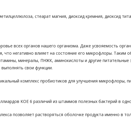
етилцеллюлоза, стеарат магния, диоксид кремния, диоксид тита
ровье всех органов нашего организма. Даже усвояемость орган
я, что негативно влияет на состояние его микрофлоры. Таким 
витамины, минералы, ПНЖК, аминокислоты и другие питательные 
 выполнять свои функции.
никальный комплекс пробиотиков для улучшения микрофлоры, п
ллиардов КОЕ 6 различий из штаммов полезных бактерий в одно
лекса позволяет растворяться оболочке продукта именно в толс