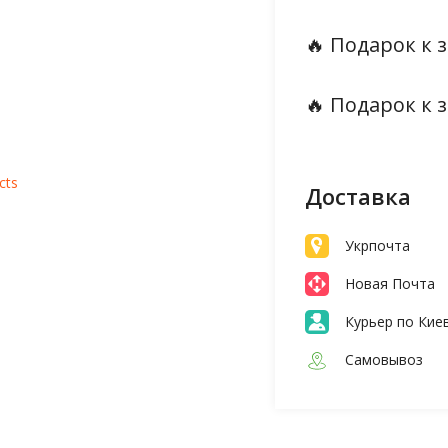
🔥 Подарок к з
🔥 Подарок к з
cts
Доставка
Укрпочта
Новая Почта
Курьер по Кие
Самовывоз