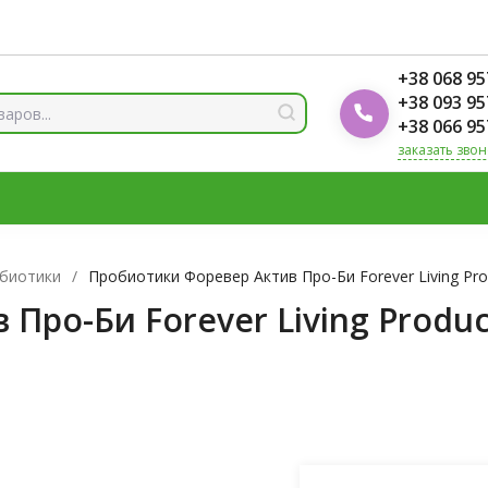
ды
Блог Foodok
Рейтинги товаров
+38 068 95
+38 093 95
+38 066 95
заказать звон
 И МИНЕРАЛЫ
ВИТАМИН Д3
ОМЕГА
ВИТАМИНЫ Д
ЛОТЫ
ЦИНК
биотики
/
Пробиотики Форевер Актив Про-Би Forever Living Produ
ро-Би Forever Living Products