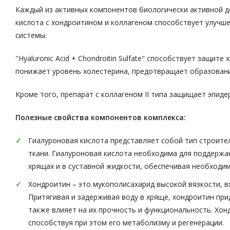
Каждый из активных компонентов биологически активной д
кислота с хондроитином и коллагеном способствует улучше
системы.
"Hyaluronic Acid + Chondroitin Sulfate" способствует защ
понижает уровень холестерина, предотвращает образовани
Кроме того, препарат с коллагеном II типа защищает эпид
Полезные свойства компонентов комплекса:
Гиалуроновая кислота представляет собой тип строите
ткани. Гиалуроновая кислота необходима для поддержан
хрящах и в суставной жидкости, обеспечивая необходим
Хондроитин – это мукополисахарид высокой вязкости, 
Притягивая и задерживая воду в хряще, хондроитин при
также влияет на их прочность и функциональность. Хо
способствуя при этом его метаболизму и регенерации.