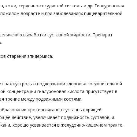
, кожи, сердечно-сосудистой системы и др. Гиалуроновая
 в пожилом возрасте и при заболеваниях пищеварительной
е увеличению выработки суставной жидкости. Препарат
.
ов старения эпидермиса.
ает важную роль в поддержании здоровья соединительной
шой концентрации гиалуроновая кислота присутствует в
шая трение между подвижными костями.
 образовании протеогликанов суставных хрящей.
ющее действие, увеличивает подвижность суставов, а
ткани, хорошо усваивается в желудочно-кишечном тракте,