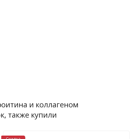
роитина и коллагеном
ток, также купили
Скидка