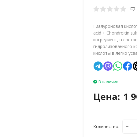
Гиалуроновая кислот
acid + Chondroitin su
ингредиент, в сост
гидролизованного ко
кислоты в легко усв
В наличии
Цена:
1 9
Количество: