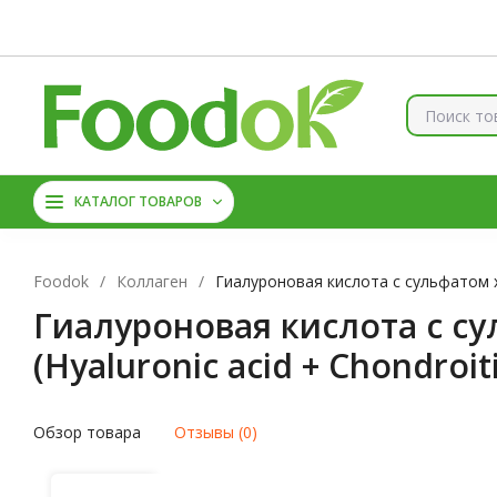
Контакты
Доставка и оплата
О нас
Скидки
Брен
КОЛЛАГЕН
ВИТАМИНЫ
КАТАЛОГ ТОВАРОВ
МАГНИЙ
АМИНОКИС
Foodok
/
Коллаген
/
Гиалуроновая кислота с сульфатом хон
Гиалуроновая кислота с су
(Hyaluronic acid + Chondroit
Обзор товара
Отзывы (0)