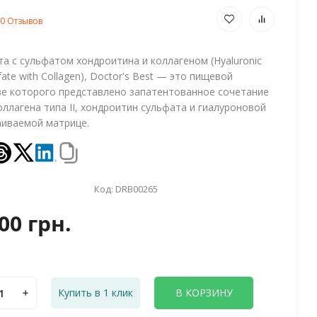
0 Отзывов
а с сульфатом хондроитина и коллагеном (Hyaluronic
lfate with Collagen), Doctor's Best — это пищевой
аве которого представлено запатентованное сочетание
ллагена типа II, хондроитин сульфата и гиалуроновой
аиваемой матрице.
Код:
DRB00265
00 грн.
Купить в 1 клик
В КОРЗИНУ