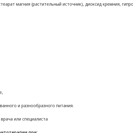
стеарат магния (растительный источник), диоксид кремния, гип
е,
ванного и разнообразного питания.
 врача или специалиста
фитотерапии при: