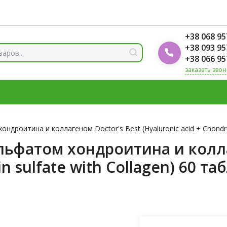
ды
Блог Foodok
Рейтинги товаров
+38 068 95
+38 093 95
+38 066 95
заказать звон
 И МИНЕРАЛЫ
ВИТАМИН Д3
ОМЕГА
ВИТАМИНЫ Д
ЛОТЫ
ЦИНК
дроитина и коллагеном Doctor's Best (Hyaluronic acid + Chondroi
льфатом хондроитина и колла
in sulfate with Collagen) 60 та