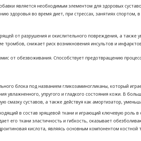
обавки является необходимым элементом для здоровых суставов
нию здоровья во время диет, при стрессах, занятиях спортом,
ите хрящей от разрушения и окислительного повреждения, а такж
е тромбов, снижает риск возникновения инсультов и инфарктов
ермис от обезвоживания. Способствует предотвращению процесс
льного блока под названием гликозаминогликаны, который игр
ия увлажненного, упругого и гладкого состояния кожи. В боль
ую смазку суставов, а также действуя как амортизатор, умень
входящий в состав хрящевой ткани и играющий ключевую роль в
дает его ткани эластичность и гибкость, оказывает обезболива
ндроитиновая кислота, являясь основным компонентом костной 