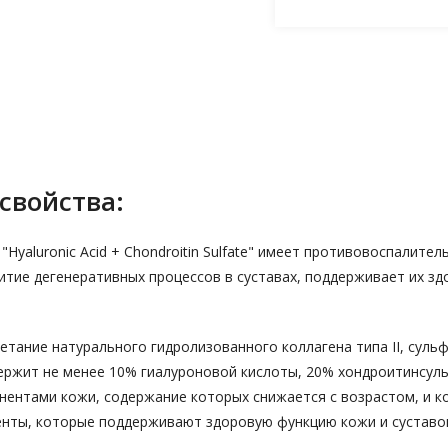
свойства:
"Hyaluronic Acid + Chondroitin Sulfate" имеет противовоспалит
итие дегенеративных процессов в суставах, поддерживает их зд
тание натурального гидролизованного коллагена типа II, суль
ержит не менее 10% гиалуроновой кислоты, 20% хондроитинсульф
ентами кожи, содержание которых снижается с возрастом, и ко
ненты, которые поддерживают здоровую функцию кожи и суставо