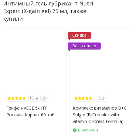
Интимный гель лубрикант Nutri
Expert (X-gain gel) 75 мл, также
купили
Скидка
Бестселлер
9
1
21
Грифон-VEGE 5-HTP
Комплекс витаминов B+C
Рослина Карпат 60 таб
Solgar (B-Complex with
vitamin C Stress Formula)
В наличии