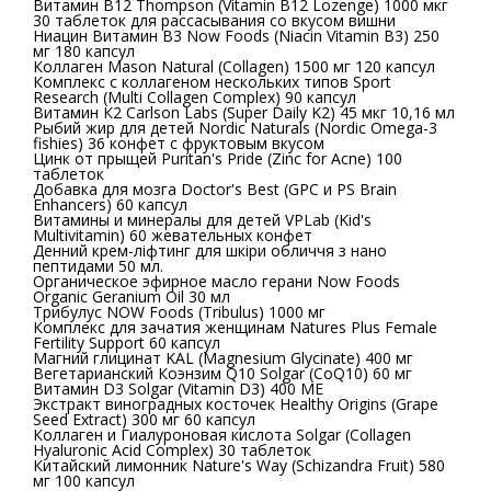
Витамин B12 Thompson (Vitamin B12 Lozenge) 1000 мкг
30 таблеток для рассасывания со вкусом вишни
Ниацин Витамин B3 Now Foods (Niacin Vitamin B3) 250
мг 180 капсул
Коллаген Mason Natural (Collagen) 1500 мг 120 капсул
Комплекс с коллагеном нескольких типов Sport
Research (Multi Collagen Complex) 90 капсул
Витамин К2 Carlson Labs (Super Daily K2) 45 мкг 10,16 мл
Рыбий жир для детей Nordic Naturals (Nordic Omega-3
fishies) 36 конфет с фруктовым вкусом
Цинк от прыщей Puritan's Pride (Zinc for Acne) 100
таблеток
Добавка для мозга Doctor's Best (GPC и PS Brain
Enhancers) 60 капсул
Витамины и минералы для детей VPLab (Kid's
Multivitamin) 60 жевательных конфет
Денний крем-ліфтинг для шкіри обличчя з нано
пептидами 50 мл.
Органическое эфирное масло герани Now Foods
Organic Geranium Oil 30 мл
Трибулус NOW Foods (Tribulus) 1000 мг
Комплекс для зачатия женщинам Natures Plus Female
Fertility Support 60 капсул
Магний глицинат KAL (Magnesium Glycinate) 400 мг
Вегетарианский Коэнзим Q10 Solgar (CoQ10) 60 мг
Витамин D3 Solgar (Vitamin D3) 400 МЕ
Экстракт виноградных косточек Healthy Origins (Grape
Seed Extract) 300 мг 60 капсул
Коллаген и Гиалуроновая кислота Solgar (Collagen
Hyaluronic Acid Complex) 30 таблеток
Китайский лимонник Nature's Way (Schizandra Fruit) 580
мг 100 капсул