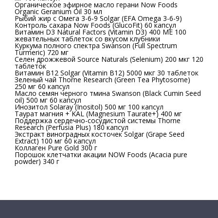
Органическое эфирное масло герани Now Foods
Organic Geranium Oil 30 мл
Рыбий жир с Омега 3-6-9 Solgar (EFA Omega 3-6-9)
Контроль сахара Now Foods (GlucoFit) 60 капсул
Витамин D3 Natural Factors (Vitamin D3) 400 ME 100
жевательных таблеток со вкусом клубники
Куркума полного спектра Swanson (Full Spectrum
Turmeric) 720 мг
Селен дрожжевой Source Naturals (Selenium) 200 мкг 120
таблеток
Витамин В12 Solgar (Vitamin B12) 5000 мкг 30 таблеток
Зеленый чай Thorne Research (Green Tea Phytosome)
250 мг 60 капсул
Масло семян черного тмина Swanson (Black Cumin Seed
oil) 500 мг 60 капсул
Инозитол Solaray (Inositol) 500 мг 100 капсул
Таурат магния + KAL (Magnesium Taurate+) 400 мг
Поддержка сердечно-сосудистой системы Thorne
Research (Perfusia Plus) 180 капсул
Экстракт виноградных косточек Solgar (Grape Seed
Extract) 100 мг 60 капсул
Коллаген Pure Gold 300 г
Порошок клетчатки акации NOW Foods (Acacia pure
powder) 340 г