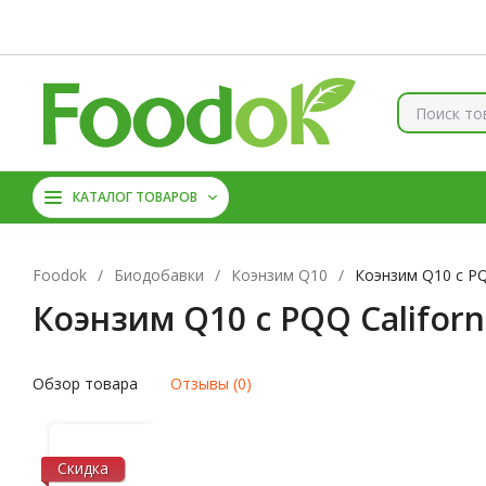
Контакты
Доставка и оплата
О нас
Скидки
Брен
КОЛЛАГЕН
ВИТАМИНЫ
КАТАЛОГ ТОВАРОВ
МАГНИЙ
АМИНОКИС
Foodok
/
Биодобавки
/
Коэнзим Q10
/
Коэнзим Q10 с PQQ
Коэнзим Q10 с PQQ Californ
Обзор товара
Отзывы (0)
Скидка