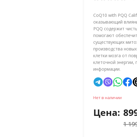
CoQ10 with PQQ Cali
оказывающий влияни
PQQ содержит чисты
помогают обеспечит
существующих митох
производства новых
клетки мозга от по
клеточной энергии,
информации.
Нет в наличии
Цена:
89
1 19