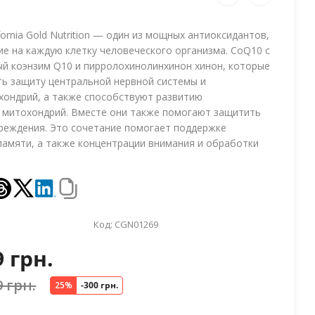
fornia Gold Nutrition — один из мощных антиоксидантов,
е на каждую клетку человеческого организма. CoQ10 с
й коэнзим Q10 и пирролохинолинхинон хинон, которые
ь защиту центральной нервной системы и
ондрий, а также способствуют развитию
 митохондрий. Вместе они также помогают защитить
вреждения. Это сочетание помогает поддержке
 памяти, а также концентрации внимания и обработки
Код:
CGN01269
9 грн.
9 грн.
25%
-300 грн.