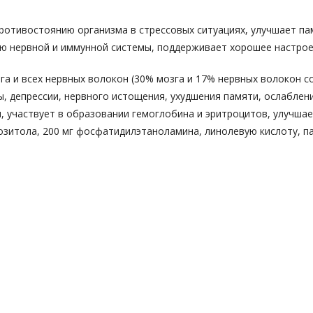
ет противостоянию организма в стрессовых ситуациях, улучшает 
ю нервной и иммунной системы, поддерживает хорошее настроен
а и всех нервных волокон (30% мозга и 17% нервных волокон со
ы, депрессии, нервного истощения, ухудшения памяти, ослаблен
, участвует в образовании гемоглобина и эритроцитов, улучша
озитола, 200 мг фосфатидилэтаноламина, линолевую кислоту, п