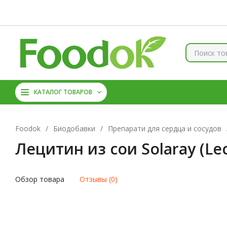
Контакты
Доставка и оплата
О нас
Скидки
Брен
КОЛЛАГЕН
ВИТАМИНЫ
КАТАЛОГ ТОВАРОВ
МАГНИЙ
АМИНОКИС
Foodok
/
Биодобавки
/
Препарати для сердца и сосудов
Лецитин из сои Solaray (Lec
Обзор товара
Отзывы (0)