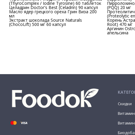
(ThyroComplex / Iodine Tyrosine) 60 таблеток
Пирролохинол
Целадрин Doctor's Best (Celadrin) 90 капсул
(PQQ) 20 мг
Масло ядер грецкого ореха Грин Виза 200
Протеолитиче
мл
(Proteolytic 
Экстракт шоколада Source Naturals
Корень Астраг
(ChocoLift) 500 мг 60 капсул
Root) 470 мг
Аргинин Ostrov
апельсина
КАТЕГО
Скидки
Витамин
Витамин
Биодоба