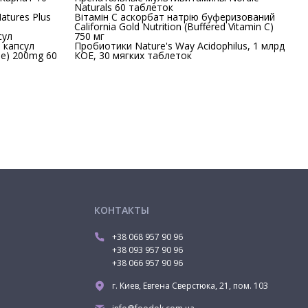
Naturals 60 таблеток
tures Plus
Вітамін C аскорбат натрію буферизований
California Gold Nutrition (Buffered Vitamin C)
сул
750 мг
 капсул
Пробиотики Nature's Way Acidophilus, 1 млрд
ne) 200mg 60
КОЕ, 30 мягких таблеток
КОНТАКТЫ
+38 068 957 90 96
+38 093 957 90 96
+38 066 957 90 96
г. Киев, Евгена Сверстюка, 21, пом. 103