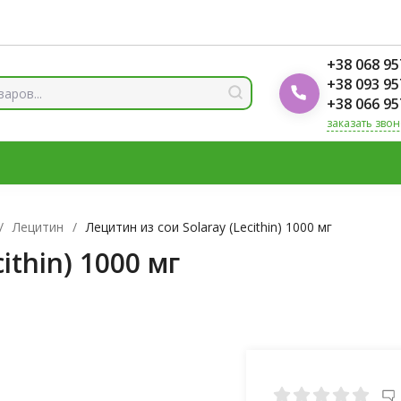
ды
Блог Foodok
Рейтинги товаров
+38 068 95
+38 093 95
+38 066 95
заказать звон
 И МИНЕРАЛЫ
ВИТАМИН Д3
ОМЕГА
ВИТАМИНЫ Д
ЛОТЫ
ЦИНК
/
Лецитин
/
Лецитин из сои Solaray (Lecithin) 1000 мг
ithin) 1000 мг