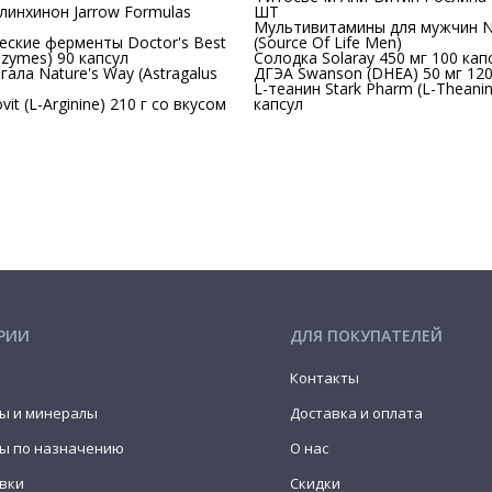
инхинон Jarrow Formulas
ШТ
Мультивитамины для мужчин Na
ские ферменты Doctor's Best
(Source Of Life Men)
enzymes) 90 капсул
Солодка Solaray 450 мг 100 кап
ала Nature's Way (Astragalus
ДГЭА Swanson (DHEA) 50 мг 120
L-теанин Stark Pharm (L-Theani
it (L-Arginine) 210 г со вкусом
капсул
РИИ
ДЛЯ ПОКУПАТЕЛЕЙ
Контакты
ы и минералы
Доставка и оплата
ы по назначению
О нас
вки
Скидки