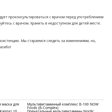
едует проконсультироваться с врачом перед употреблением
йтесь с врачом. Хранить в недоступном для детей месте.
нсистенцию. Мы стараемся следить за изменениями, но,
асибо!
 маска для
Мультивитаминный комплекс В-100 NOW
Foods (B-Complex)
Карпат 10
Пренатальные мультивитамины Nordic