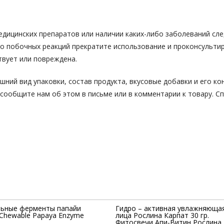
едицинских препаратов или наличии каких-либо заболеваний сл
о побочных реакций прекратите использование и проконсультиру
твует или повреждена.
ний вид упаковки, состав продукта, вкусовые добавки и его ко
сообщите нам об этом в письме или в комментарии к товару. Сп
ьные ферменты папайи
Гидро – активная увлажняющая
 (Chewable Papaya Enzyme
лица Рослина Карпат 30 гр.
Фитосвечи Апи-Витин Рослина 