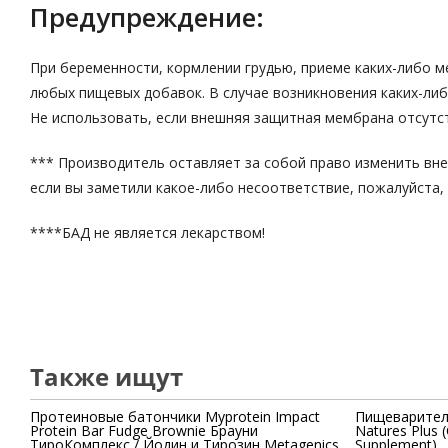
Предупреждение:
При беременности, кормлении грудью, приеме каких-либо м
любых пищевых добавок. В случае возникновения каких-либ
Не использовать, если внешняя защитная мембрана отсутс
*** Производитель оставляет за собой право изменить внеш
если вы заметили какое-либо несоответствие, пожалуйста, 
****БАД не является лекарством!
Также ищут
Протеиновые батончики Myprotein Impact
Пищеварител
Protein Bar Fudge Brownie Брауни
Natures Plus
ТироКомплекс / Йодин и Тирозин Metagenics
Supplement)