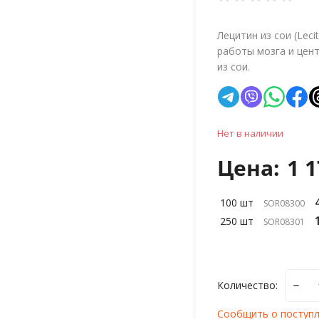
Лецитин из сои (Leci
работы мозга и цен
из сои.
Нет в наличии
Цена:
1 1
100 шт
SOR08300
250 шт
SOR08301
Количество:
Сообщить о поступ