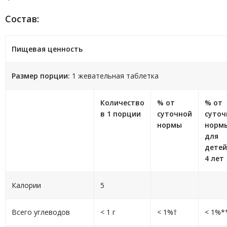
Состав:
Пищевая ценность
Размер порции:
1 жевательная таблетка
Количество
% от
% от
в 1 порции
суточной
суточ
нормы
норм
для
детей
4 лет
Калории
5
Всего углеводов
< 1 г
< 1%†
< 1%*