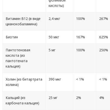
фолиевой
кислоты)
Витамин B12 (в виде
2,4 мкг
100%
267%
цианокобаламина)
Биотин
50 мкг
167%
625%
Пантотеновая
5 мг
100%
250%
кислота (из
пантотената
кальция)
Холин (из битартрата
390 мкг
< 1%
< 1%
холина)
Кальций (из
25 мг
2%
4%
карбоната кальция)