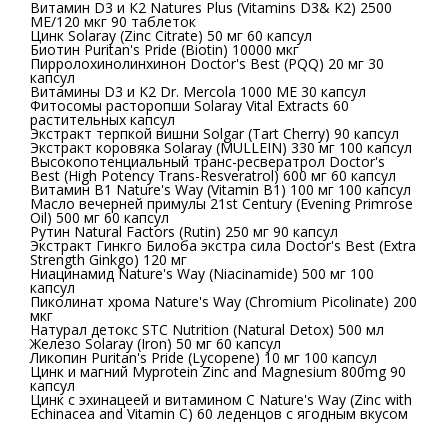
Витамин D3 и К2 Natures Plus (Vitamins D3& K2) 2500
МЕ/120 мкг 90 таблеток
Цинк Solaray (Zinc Citrate) 50 мг 60 капсул
Биотин Puritan's Pride (Biotin) 10000 мкг
Пирролохинолинхинон Doctor's Best (PQQ) 20 мг 30
капсул
Витамины D3 и K2 Dr. Mercola 1000 МЕ 30 капсул
Фитосомы расторопши Solaray Vital Extracts 60
растительных капсул
Экстракт терпкой вишни Solgar (Tart Cherry) 90 капсул
Экстракт коровяка Solaray (MULLEIN) 330 мг 100 капсул
Высокопотенциальный транс-ресвератрол Doctor's
Best (High Potency Trans-Resveratrol) 600 мг 60 капсул
Витамин B1 Nature's Way (Vitamin B1) 100 мг 100 капсул
Масло вечерней примулы 21st Century (Evening Primrose
Oil) 500 мг 60 капсул
Рутин Natural Factors (Rutin) 250 мг 90 капсул
Экстракт Гинкго Билоба экстра сила Doctor's Best (Extra
Strength Ginkgo) 120 мг
Ниацинамид Nature's Way (Niacinamide) 500 мг 100
капсул
Пиколинат хрома Nature's Way (Chromium Picolinate) 200
мкг
Натурал детокс STC Nutrition (Natural Detox) 500 мл
Железо Solaray (Iron) 50 мг 60 капсул
Ликопин Puritan's Pride (Lycopene) 10 мг 100 капсул
Цинк и магний Myprotein Zinc and Magnesium 800mg 90
капсул
Цинк с эхинацеей и витамином C Nature's Way (Zinc with
Echinacea and Vitamin C) 60 леденцов с ягодным вкусом