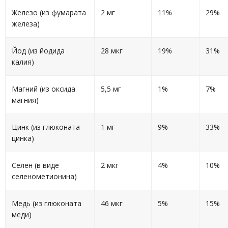
Железо (из фумарата
2 мг
11%
29%
железа)
Йод (из йодида
28 мкг
19%
31%
калия)
Магний (из оксида
5,5 мг
1%
7%
магния)
Цинк (из глюконата
1 мг
9%
33%
цинка)
Селен (в виде
2 мкг
4%
10%
селенометионина)
Медь (из глюконата
46 мкг
5%
15%
меди)