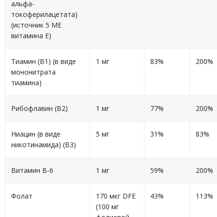
альфа-
токоферилацетата)
(источник 5 МЕ
витамина E)
Тиамин (B1) (в виде
1 мг
83%
200%
мононитрата
тиамина)
Рибофлавин (B2)
1 мг
77%
200%
Ниацин (в виде
5 мг
31%
83%
никотинамида) (В3)
Витамин B-6
1 мг
59%
200%
Фолат
170 мкг DFE
43%
113%
(100 мг