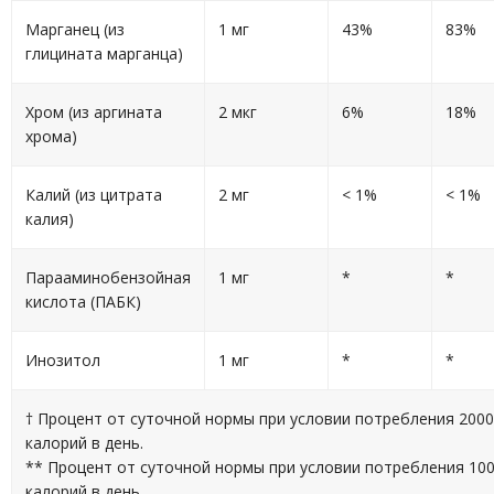
Марганец (из
1 мг
43%
83%
глицината марганца)
Хром (из аргината
2 мкг
6%
18%
хрома)
Калий (из цитрата
2 мг
< 1%
< 1%
калия)
Парааминобензойная
1 мг
*
*
кислота (ПАБК)
Инозитол
1 мг
*
*
† Процент от суточной нормы при условии потребления 2000
калорий в день.
** Процент от суточной нормы при условии потребления 10
калорий в день.