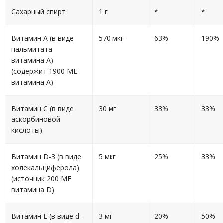
Сахарный спирт
1 г
*
*
Витамин A (в виде
570 мкг
63%
190%
пальмитата
витамина A)
(содержит 1900 МЕ
витамина A)
Витамин C (в виде
30 мг
33%
33%
аскорбиновой
кислоты)
Витамин D-3 (в виде
5 мкг
25%
33%
холекальциферола)
(источник 200 МЕ
витамина D)
Витамин E (в виде d-
3 мг
20%
50%