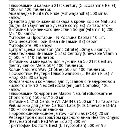
Глюкозамин и кальций 21st Century (Glucosamine Relief)
1000 мг 120 таблеток
Ашвагандха Puritan's Pride (Ashwagandha) 500 мг 60
капсул
Средство для снижения сахара в крови Source Naturals
(Sugar Ban Gymnema Sylvestre complex) 75 таблеток
Витамин E усиленного действия Solgar (Vitamin E) 200
ME 100 капсул
Фитосвечи Простарин - N Рослина Карпат 10 шт.
Мио-инозитол Грин Виза (Витамин B8) серия
Фитофорте, 90 капсул
Цитрат цинка Swanson (Zinc Citrate) 50mg 60 капсул
Жевательный Витамин С 21st Century (Chewable Vitamin
C) 500 мг 110 таблеток
Витамины и минералы для мужчин за 50 21st Century
(Sentry Senior Mens 50+) 100 таблеток
Холин Nature's Way (Choline) 500 мг 100 таблеток
Пробиотики Реутери Плюс Swanson (L. Reuteri Plus) 7
млрд КОЕ 30 капсул
Коллагеновый комплекс для суставов с гиалуроновой
кислотой тип 2 NeoCell (Collagen Joint Complex) 120
капсул
Глюкозамин Хондроитин Mason Natural (Glucosamine
Chondroitin) 1500 мг/1200 мг
Витамин С 21st Century (VITAMIN C) 500 мг 110 таблеток
Рыбий жир для детей Carlson Labs (Kids Chewable DHA)
100 мг со вкусом апельсина
Пирролохинолинхинон Jarrow Formulas (PQQ) 20 мг
Ресвератрол с экстрактом красного вина Healthy Origins
(Resveratrol with Red Wine Exract) 300 мг
Триптофан Doctor's Best (L-Tryptophan) 500 мг 90