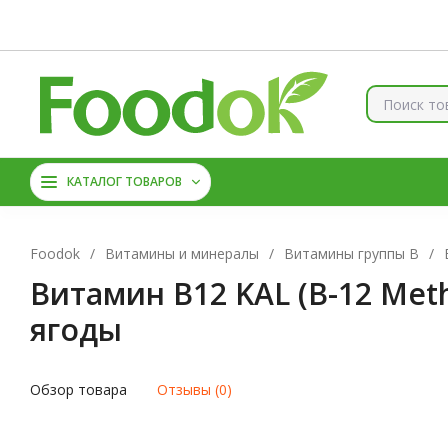
Контакты
Доставка и оплата
О нас
Скидки
Брен
КОЛЛАГЕН
ВИТАМИНЫ
КАТАЛОГ ТОВАРОВ
МАГНИЙ
АМИНОКИС
Foodok
/
Витамины и минералы
/
Витамины группы B
/
Витамин B12 KAL (B-12 Meth
ягоды
Обзор товара
Отзывы (0)