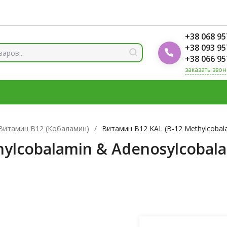
ды
Блог Foodok
Рейтинги товаров
+38 068 95
+38 093 95
+38 066 95
заказать звон
 И МИНЕРАЛЫ
ВИТАМИН Д3
ОМЕГА
ВИТАМИНЫ Д
ЛОТЫ
ЦИНК
Витамин B12 (Кобаламин)
/
Витамин B12 KAL (B-12 Methylcobal
ylcobalamin & Adenosylcobala