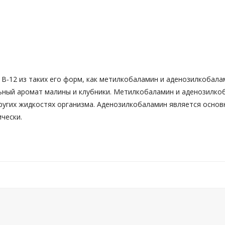
 B-12 из таких его форм, как метилкобаламин и аденозилкобал
льный аромат малины и клубники. Метилкобаламин и аденозилк
ругих жидкостях организма. Аденозилкобаламин является основ
чески.