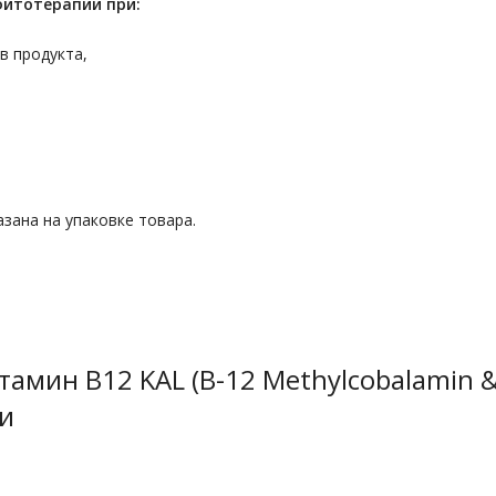
фитотерапии при:
в продукта,
зана на упаковке товара.
амин B12 KAL (B-12 Methylcobalamin &
ли