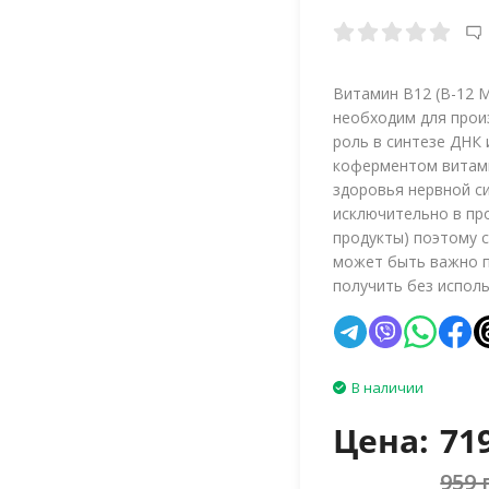
Витамин B12 (B-12 M
необходим для произ
роль в синтезе ДНК
коферментом витами
здоровья нервной с
исключительно в пр
продукты) поэтому 
может быть важно п
получить без испол
В наличии
Цена:
71
959 