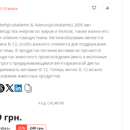
0 Отзывов
ethylcobalamin & Adenosylcobalamin) 2000 мкг -
водства энергии из жиров и белков, также важна его
 и обмене гомоцистеина. Метилкобаламин является
на B-12, особо важного элемента для поддержания
истемы. В продуктах питания витамин встречается
одуктах животного происхождения (мясо и молочные
строго придерживающимся вегетарианской диеты
ринимать витамин B-12. Теперь метил B-12 можно
ьзования животных продуктов.
Код:
CAL98196
9 грн.
грн.
25%
-240 грн.