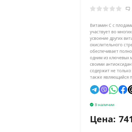
Витамин С с плодами
участвует во многи
усвоение других ви
окислительного стр
обеспечивает полно
одним из ключевых 
своими антиоксидан
содержит не только 
также являющийся п
В наличии
Цена:
74