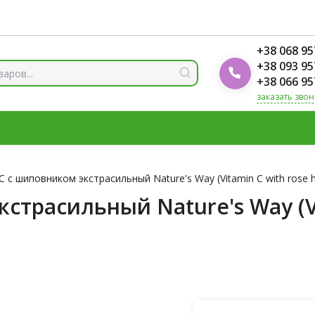
ды
Блог Foodok
Рейтинги товаров
+38 068 95
+38 093 95
+38 066 95
заказать звон
 И МИНЕРАЛЫ
ВИТАМИН Д3
ОМЕГА
ВИТАМИНЫ Д
ЛОТЫ
ЦИНК
 с шиповником экстрасильный Nature's Way (Vitamin C with rose h
трасильный Nature's Way (Vit