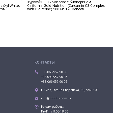
Куркумин С3 комплекс с биоперином
(XyliWhite,
California Gold Nutrition (Curcumin C3 Complex
усом
with BioPerine) 500 мг 120 капсул
КОНТАКТЫ
+38 068 957 90 96
+38 093 957 90 96
+38 066 957 90 96
г. Киев, Евгена Сверстюка, 21, пом. 103
info@foodok.com.ua
Режим работы:
Пн-Пт. с 9:00-19:00