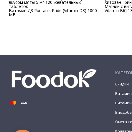
вкусом мяты 5 мг 120 жевательных
Хитозан Грин
таблеток
Магний с вит
Витамин Д3 Puritan's Pride (Vitamin D3) 1000
Vitamin B6) 13
МЕ
КАТЕГО
Скидки
Витамин
Витамин
Биодоба
Омега к
Коллаге