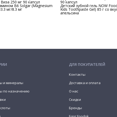
 Виза 250 мг 90 капсул
90 капсул
амином В6 Solgar (Magnesium
Детский зубной гель NOW Foods 
3.3 мг/8.3 мг
Kids Toothpaste Gel) 85 г со вк
апельсина
РИИ
ДЛЯ ПОКУПАТЕЛЕЙ
Контакты
ы и минералы
Доставка и оплата
ы по назначению
О нас
вки
Скидки
ислоты
Бренды
н
Блог Foodok