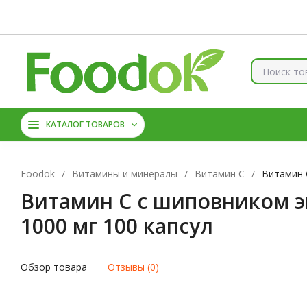
Контакты
Доставка и оплата
О нас
Скидки
Брен
КОЛЛАГЕН
ВИТАМИНЫ
КАТАЛОГ ТОВАРОВ
МАГНИЙ
АМИНОКИС
Foodok
/
Витамины и минералы
/
Витамин С
/
Витамин C
Витамин C с шиповником экс
1000 мг 100 капсул
Обзор товара
Отзывы (0)