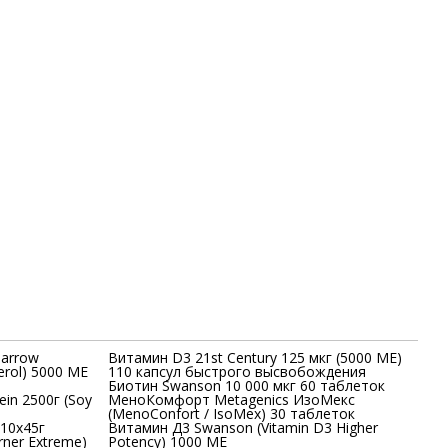
Jarrow
Витамин D3 21st Century 125 мкг (5000 МЕ)
erol) 5000 МЕ
110 капсул быстрого высвобождения
Биотин Swanson 10 000 мкг 60 таблеток
in 2500г (Soy
МеноКомфорт Metagenics ИзоМекс
(MenoConfort / IsoMex) 30 таблеток
 10x45г
Витамин Д3 Swanson (Vitamin D3 Higher
rner Extreme)
Potency) 1000 МЕ