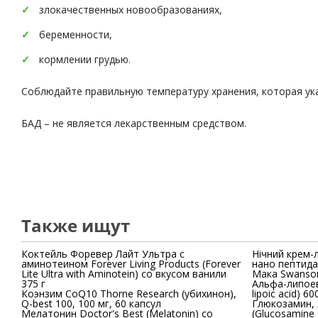
злокачественных новообразованиях,
беременности,
кормлении грудью.
Соблюдайте правильную температуру хранения, которая ука
БАД – не является лекарственным средством.
Также ищут
Коктейль Форевер Лайт Ультра с
Нічний крем-
аминотеином Forever Living Products (Forever
нано пептида
Lite Ultra with Aminotein) со вкусом ванили
Мака Swanson
375 г
Альфа-липоев
Коэнзим CoQ10 Thorne Research (убихинон),
lipoic acid) 60
Q-best 100, 100 мг, 60 капсул
Глюкозамин, 
Мелатонин Doctor's Best (Melatonin) со
(Glucosamine