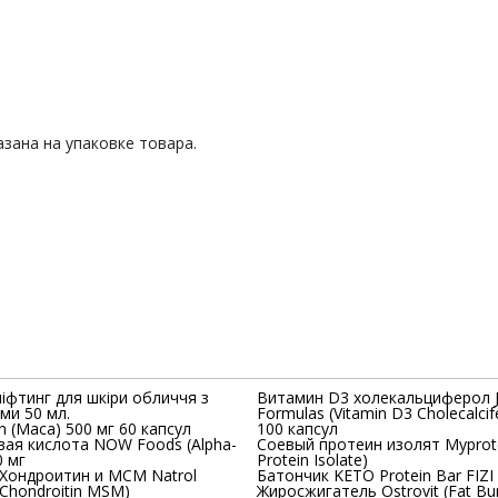
зана на упаковке товара.
ліфтинг для шкіри обличчя з
Витамин D3 холекальциферол 
ми 50 мл.
Formulas (Vitamin D3 Cholecalcif
 (Maca) 500 мг 60 капсул
100 капсул
ая кислота NOW Foods (Alpha-
Соевый протеин изолят Myprote
0 мг
Protein Isolate)
Хондроитин и МСМ Natrol
Батончик KETO Protein Bar FIZI
 Chondroitin MSM)
Жиросжигатель Ostrovit (Fat Bu