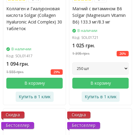
Коллаген и Гиалуроновая
Магний с витамином В6
кислота Solgar (Collagen
Solgar (Magnesium Vitamin
Hyaluronic Acid Complex) 30
B6) 133.3 мг/8.3 мг
таблеток
В наличии
Код:
SOL01721
1 025 грн.
В наличии
1 395 грн.
26%
Код:
SOL01417
1 094 грн.
1 555 грн.
29%
В корзину
В корзину
Купить в 1 клик
Купить в 1 клик
Скидка
Скидка
Бестселлер
Бестселлер