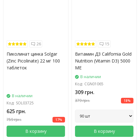
26
15
Пиколинат цинка Solgar
Витамин Д3 California Gold
(Zinc Picolinate) 22 мг 100
Nutrition (Vitamin D3) 5000
таблеток
МЕ
В наличии
Код:
CGN01065
309 грн.
В наличии
379 грн.
18%
Код:
SOL03725
625 грн.
759 грн.
17%
В корзину
В корзину