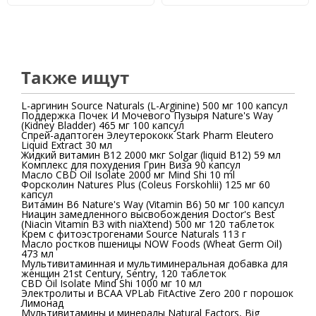
Также ищут
L-аргинин Source Naturals (L-Arginine) 500 мг 100 капсул
Поддержка Почек И Мочевого Пузыря Nature's Way
(Kidney Bladder) 465 мг 100 капсул
Спрей-адаптоген Элеутерококк Stark Pharm Eleutero
Liquid Extract 30 мл
Жидкий витамин B12 2000 мкг Solgar (liquid B12) 59 мл
Комплекс для похудения Грин Виза 90 капсул
Масло CBD Oil Isolate 2000 мг Mind Shi 10 ml
Форсколин Natures Plus (Coleus Forskohlii) 125 мг 60
капсул
Витамин В6 Nature's Way (Vitamin B6) 50 мг 100 капсул
Ниацин замедленного высвобождения Doctor's Best
(Niacin Vitamin B3 with niaXtend) 500 мг 120 таблеток
Крем с фитоэстрогенами Source Naturals 113 г
Масло ростков пшеницы NOW Foods (Wheat Germ Oil)
473 мл
Мультивитаминная и мультиминеральная добавка для
женщин 21st Century, Sentry, 120 таблеток
CBD Oil Isolate Mind Shi 1000 мг 10 мл
Электролиты и BCAA VPLab FitActive Zero 200 г порошок
Лимонад
Мультивитамины и минералы Natural Factors, Big