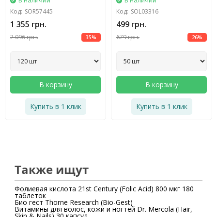
В наличии
В наличии
Код:
SOR57445
Код:
SOL03316
1 355 грн.
499 грн.
2 096 грн.
679 грн.
35%
26%
В корзину
В корзину
Купить в 1 клик
Купить в 1 клик
Также ищут
Фолиевая кислота 21st Century (Folic Acid) 800 мкг 180
таблеток
Био гест Thorne Research (Bio-Gest)
Витамины для волос, кожи и ногтей Dr. Mercola (Hair,
Skin & Nails) 30 капсул