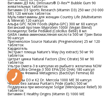
Витамин Д3 KAL Dinosaurs® D-Rex™ Bubble Gum 90
жевательных таблеток
Витамин D3 Sports Research (Vitamin D3) 250 мкг (10 000
МЕ) 120 мягких таблеток
Мультивитамины для женщин Country Life (Multivitamin
& Mineral) 120 капсул
Альфа GPC NOW Foods (Alpha-GPC) 300 мг 60 капсул
Веганский протеин Myprotein 1000г (Vegan Blend)
Колициллус беби Pediakid (Colicillus Bebe) 8 мл
GABA гамма-аминомасляная кислота 500 мг Грин Виза
90 капсул
Прегненолон Source Naturals (Pregnenolone) 25 мг 120
таблеток
Кардиогель
Экстракт плюща Nature's Way (Ivy extract) 50 мг 90
таблеток
Цитрат цинка Natural Factors (Zinc Citrate) 50 мг 90
таблеток
Ультра Омега-3 в капсулах из рыбьего желатина NOW
Foods (Ultra Omega-3 500 EPA/250 DHA) 180 капсул
БактиДин Фемина Metagenics (BactiDyn Femina) 60
капсул
Витамины D3 и K2 Dr. Mercola 1000 МЕ 30 капсул
Чеснок без запаха Puritan's Pride (Garlic) 500 мг
Поддержка при менопаузе Solgar (Menopause Relief) 30
таблеток
Витамин E Healthy Origins (Vitamin E) 1000 МЕ