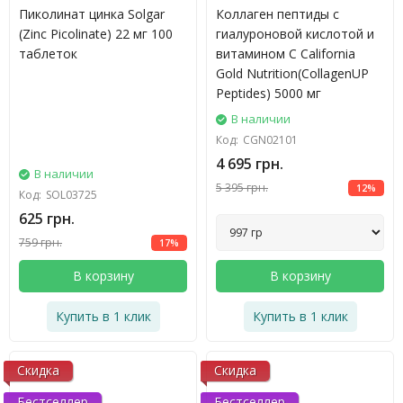
Пиколинат цинка Solgar
Коллаген пептиды с
(Zinc Picolinate) 22 мг 100
гиалуроновой кислотой и
таблеток
витамином C California
Gold Nutrition(CollagenUP
Peptides) 5000 мг
В наличии
Код:
CGN02101
4 695 грн.
В наличии
5 395 грн.
12%
Код:
SOL03725
625 грн.
759 грн.
17%
В корзину
В корзину
Купить в 1 клик
Купить в 1 клик
Скидка
Скидка
Бестселлер
Бестселлер