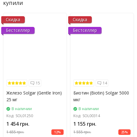
купили
Скидка
Скидка
Бестселлер
Бестселлер
15
14
Железо Solgar (Gentle Iron)
Биотин (Biotin) Solgar 5000
25 мг
мкг
В наличии
В наличии
Код:
SOL01250
Код:
SOL00314
1 454 грн.
1 155 грн.
1 655 грн.
1 555 грн.
12%
25%