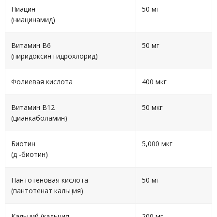
Ниацин
50 мг
(ниацинамид)
Витамин В6
50 мг
(пиридоксин гидрохлорид)
Фолиевая кислота
400 мкг
Витамин В12
50 мкг
(цианкаболамин)
Биотин
5,000 мкг
(д -биотин)
Пантотеновая кислота
50 мг
(пантотенат кальция)
Кальций (кальция
200 мг