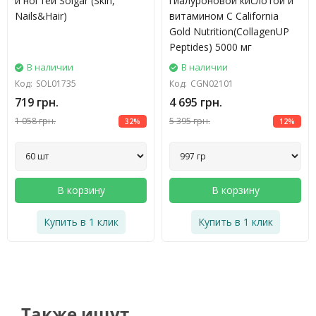
и ногтей Solgar (Skin,
гиалуроновой кислотой и
Nails&Hair)
витамином C California
Gold Nutrition(CollagenUP
Peptides) 5000 мг
В наличии
В наличии
Код:
SOL01735
Код:
CGN02101
719 грн.
4 695 грн.
1 058 грн.
5 395 грн.
32%
12%
В корзину
В корзину
Купить в 1 клик
Купить в 1 клик
Также ищут