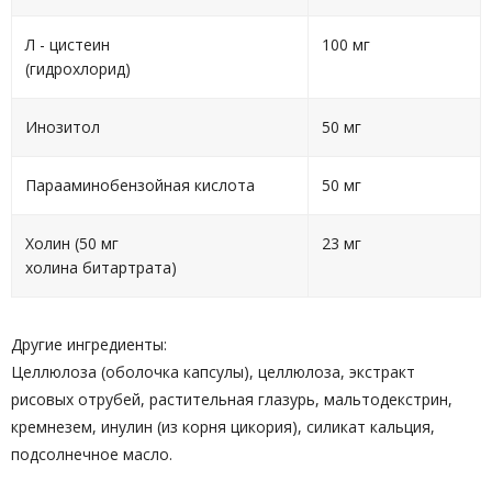
Л - цистеин
100 мг
(гидрохлорид)
Инозитол
50 мг
Парааминобензойная кислота
50 мг
Холин (50 мг
23 мг
холина битартрата)
Другие ингредиенты:
Целлюлоза (оболочка капсулы), целлюлоза, экстракт
рисовых отрубей, растительная глазурь, мальтодекстрин,
кремнезем, инулин (из корня цикория), силикат кальция,
подсолнечное масло.