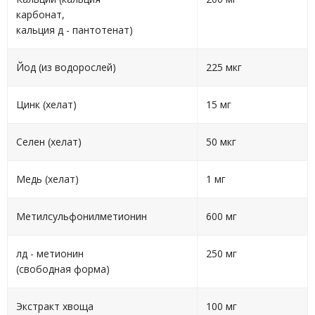
карбонат,
кальция д - пантотенат)
Йод (из водорослей)
225 мкг
Цинк (хелат)
15 мг
Селен (хелат)
50 мкг
Медь (хелат)
1 мг
Метилсульфонилметионин
600 мг
лд - метионин
250 мг
(свободная форма)
Экстракт хвоща
100 мг