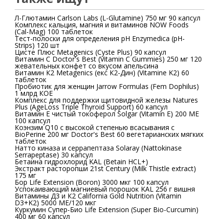
Л-Глютамин Carlson Labs (L-Glutamine) 750 мг 90 капсул
Комплекс кальция, магния и витаминов NOW Foods
(Cal-Mag) 100 таблеток
Тест-полоски для определения рН Enzymedica (pH-
Strips) 120 шт
Цистe Плюс Metagenics (Cyste Plus) 90 капсул
Витамин С Doctor's Best (Vitamin C Gummies) 250 мг 120
жевательных конфет со вкусом апельсина
Витамин К2 Metagenics (екс К2-Дин) (Vitamine K2) 60
таблеток
Пробиотик для женщин Jarrow Formulas (Fem Dophilus)
1 млрд КОЕ
Комплекс для поддержки щитовидной железы Natures
Plus (AgeLoss Triple Thyroid Support) 60 капсул
Витамин E чистый токоферол Solgar (Vitamin E) 200 ME
100 капсул
Коэнзим Q10 с высокой степенью всасывания с
BioPerine 200 мг Doctor's Best 60 вегетарианских мягких
таблеток
Натто киназа и серрапептаза Solaray (Nattokinase
Serrapeptase) 30 капсул
Бетаина гидрохлорид KAL (Betain HCL+)
Экстракт расторопши 21st Century (Milk Thistle extract)
175 мг
Бор Life Extension (Boron) 3000 мкг 100 капсул
Успокаивающий магниевый порошок KAL 256 г вишня
Витамины Д3 и К2 California Gold Nutrition (Vitamin
D3+K2) 5000 МЕ/120 мкг
Куркумин Супер-Био Life Extension (Super Bio-Curcumin)
400 мг 60 капсул