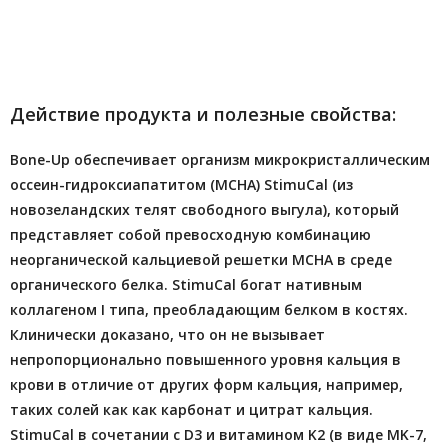
Описание
Характеристики
Действие продукта и полезные свойства:
Bone-Up обеспечивает организм микрокристаллическим
оссеин-гидроксиапатитом (MCHA) StimuCal (из
новозеландских телят свободного выгула), который
представляет собой превосходную комбинацию
неорганической кальциевой решетки MCHA в среде
органического белка. StimuCal богат нативным
коллагеном I типа, преобладающим белком в костях.
Клинически доказано, что он не вызывает
непропорционально повышенного уровня кальция в
крови в отличие от других форм кальция, например,
таких солей как как карбонат и цитрат кальция.
StimuCal в сочетании с D3 и витамином K2 (в виде MK-7,