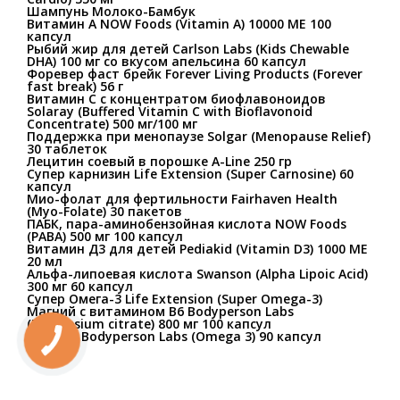
Шампунь Молоко-Бамбук
Витамин A NOW Foods (Vitamin A) 10000 МЕ 100
капсул
Рыбий жир для детей Carlson Labs (Kids Chewable
DHA) 100 мг со вкусом апельсина 60 капсул
Форевер фаст брейк Forever Living Products (Forever
fast breаk) 56 г
Витамин C с концентратом биофлавоноидов
Solaray (Buffered Vitamin C with Bioflavonoid
Concentrate) 500 мг/100 мг
Поддержка при менопаузе Solgar (Menopause Relief)
30 таблеток
Лецитин соевый в порошке A-Line 250 гр
Супер карнизин Life Extension (Super Carnosine) 60
капсул
Мио-фолат для фертильности Fairhaven Health
(Myo-Folate) 30 пакетов
ПАБК, пара-аминобензойная кислота NOW Foods
(PABA) 500 мг 100 капсул
Витамин Д3 для детей Pediakid (Vitamin D3) 1000 МЕ
20 мл
Альфа-липоевая кислота Swanson (Alpha Lipoic Acid)
300 мг 60 капсул
Супер Омега-3 Life Extension (Super Omega-3)
Магний с витамином В6 Bodyperson Labs
(Magnesium citrate) 800 мг 100 капсул
Омега 3 Bodyperson Labs (Omega 3) 90 капсул