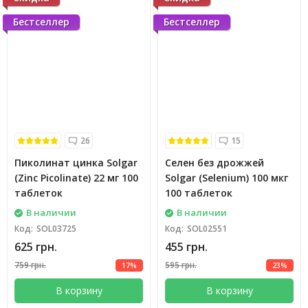
Бестселлер
Бестселлер
26
15
Пиколинат цинка Solgar
Селен без дрожжей
(Zinc Picolinate) 22 мг 100
Solgar (Selenium) 100 мкг
таблеток
100 таблеток
В наличии
В наличии
Код:
SOL03725
Код:
SOL02551
625 грн.
455 грн.
759 грн.
595 грн.
17%
23%
В корзину
В корзину