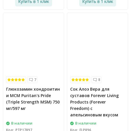
Купить в 1 клик
Купить в 1 клик
7
8
Глюкозамин хондроитин
Сок Алоэ Вера для
и МСМ Puritan's Pride
суставов Forever Living
(Triple Strength MSM) 750
Products (Forever
мг/597 мг
Freedom) с
апельсиновым вкусом
В наличии
В наличии
Код:
PTP17897
Код:
FLP896