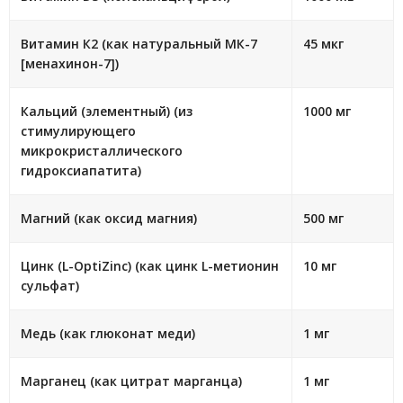
Витамин К2 (как натуральный МК-7
45 мкг
[менахинон-7])
Кальций (элементный) (из
1000 мг
стимулирующего
микрокристаллического
гидроксиапатита)
Магний (как оксид магния)
500 мг
Цинк (L-OptiZinc) (как цинк L-метионин
10 мг
сульфат)
Медь (как глюконат меди)
1 мг
Марганец (как цитрат марганца)
1 мг