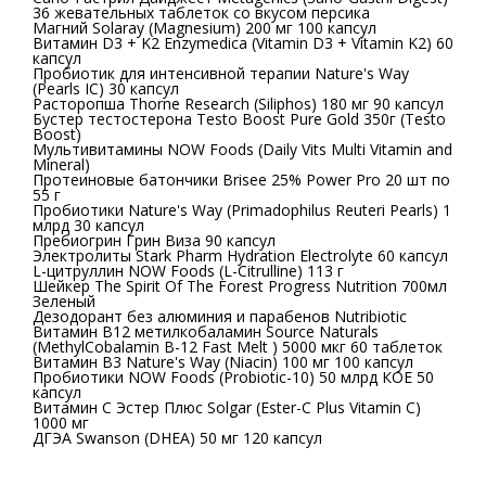
36 жевательных таблеток со вкусом персика
Магний Solaray (Magnesium) 200 мг 100 капсул
Витамин D3 + K2 Enzymedica (Vitamin D3 + Vitamin K2) 60
капсул
Пробиотик для интенсивной терапии Nature's Way
(Pearls IC) 30 капсул
Расторопша Thorne Research (Siliphos) 180 мг 90 капсул
Бустер тестостерона Testo Boost Pure Gold 350г (Testo
Boost)
Мультивитамины NOW Foods (Daily Vits Multi Vitamin and
Mineral)
Протеиновые батончики Brisee 25% Power Pro 20 шт по
55 г
Пробиотики Nature's Way (Primadophilus Reuteri Pearls) 1
млрд 30 капсул
Пребиогрин Грин Виза 90 капсул
Электролиты Stark Pharm Hydration Electrolyte 60 капсул
L-цитруллин NOW Foods (L-Citrulline) 113 г
Шейкер The Spirit Of The Forest Progress Nutrition 700мл
Зеленый
Дезодорант без алюминия и парабенов Nutribiotic
Витамин B12 метилкобаламин Source Naturals
(MethylCobalamin B-12 Fast Melt ) 5000 мкг 60 таблеток
Витамин В3 Nature's Way (Niacin) 100 мг 100 капсул
Пробиотики NOW Foods (Probiotic-10) 50 млрд КОЕ 50
капсул
Витамин С Эстер Плюс Solgar (Ester-C Plus Vitamin C)
1000 мг
ДГЭА Swanson (DHEA) 50 мг 120 капсул