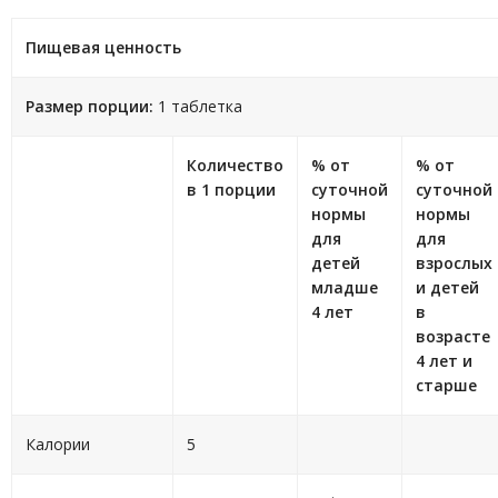
Пищевая ценность
Размер порции:
1 таблетка
Количество
% от
% от
в 1 порции
суточной
суточной
нормы
нормы
для
для
детей
взрослых
младше
и детей
4 лет
в
возрасте
4 лет и
старше
Калории
5