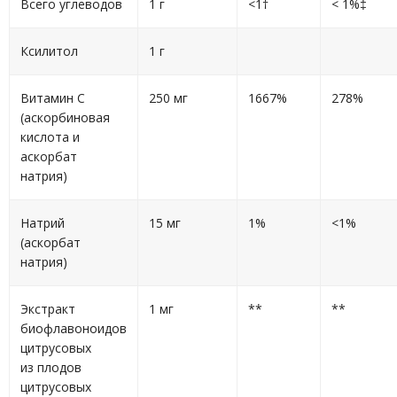
Всего углеводов
1 г
<1†
< 1%‡
Ксилитол
1 г
Витамин C
250 мг
1667%
278%
(аскорбиновая
кислота и
аскорбат
натрия)
Натрий
15 мг
1%
<1%
(аскорбат
натрия)
Экстракт
1 мг
**
**
биофлавоноидов
цитрусовых
из плодов
цитрусовых