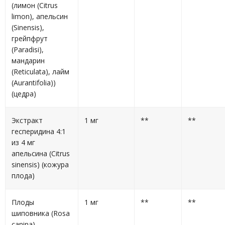
(лимон (Citrus
limon), апельсин
(Sinensis),
грейпфрут
(Paradisi),
мандарин
(Reticulata), лайм
(Aurantifolia))
(цедра)
Экстракт
1 мг
**
**
гесперидина 4:1
из 4 мг
апельсина (Citrus
sinensis) (кожура
плода)
Плоды
1 мг
**
**
шиповника (Rosa
canina)