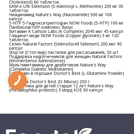
Cholesterol) 60 таблеток
SAM-e Life Extension (S-Adenosyl-L-Methionine) 200 мг 30
таблеток
Ниацинамид Nature's Way (Niacinamide) 500 мг 100
капсул
5-HTP 5-Гидрокситриптофан NOW Foods (5-HTP) 100 мг
Панбиолакт
VIP комплекс Визус
Витамин K Carlson Labs (K Complete) 2045 мкг 45 капсул
Глицинат меди NOW Foods (Copper glycinate) 3 мг 120
таблеток
Селен Natural Factors (SelenoExcell Selenium) 200 мкг 90
капсул
Stop-vir (Стоп-вир) пастилки для рассасывания, 50 шт
Поддержка надпочечников для женщин Natural Factors
(WomenSense AdrenaSense)
Мультивитамины для диабетиков Nature's Way
(Completia Diabetic Multivitamin)
Глютамин в порошке Doctor's Best (L-Glutamine Powder)
300 г
Д-Рибоза Doctor's Best (D-Ribose) 250 г
Пробиотики для детей старше 12 лет Nature's Way
(Primadophilus probiotic) 5 млрд КОЕ 90 капсул