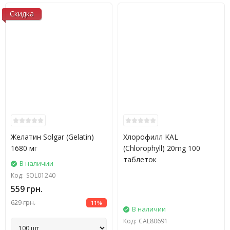
Скидка
Желатин Solgar (Gelatin)
Хлорофилл KAL
1680 мг
(Chlorophyll) 20mg 100
таблеток
В наличии
Код:
SOL01240
559 грн.
629 грн.
11%
В наличии
Код:
CAL80691