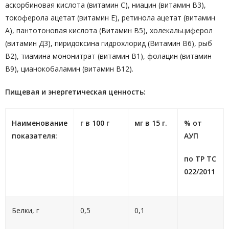
аскорбиновая кислота (витамин С), ниацин (витамин В3),
токоферола ацетат (витамин Е), ретинола ацетат (витамин
А), пантотоновая кислота (Витамин В5), холекальциферол
(витамин Д3), пиридоксина гидрохлорид (Витамин В6), рыб
В2), тиамина мононитрат (витамин В1), фолацин (витамин
В9), цианокобаламин (витамин В12).
Пищевая и энергетическая ценность:
Наименование
г в 100 г
мг в 15 г.
% от
показателя:
АУП
по ТР ТС
022/2011
Белки, г
0,5
0,1