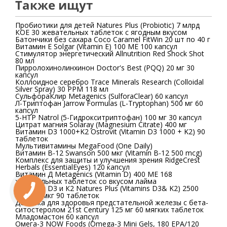
Также ищут
Пробиотики для детей Natures Plus (Probiotic) 7 млрд
КОЕ 30 жевательных таблеток с ягодным вкусом
Батончики без сахара Coco Caramel FitWin 20 шт по 40 г
Витамин E Solgar (Vitamin E) 100 ME 100 капсул
Стимулятор энергетический Allnutrition Red Shock Shot
80 мл
Пирролохинолинхинон Doctor's Best (PQQ) 20 мг 30
капсул
Коллоидное серебро Trace Minerals Research (Colloidal
Silver Spray) 30 PPM 118 мл
СульфораКлир Metagenics (SulforaClear) 60 капсул
Л-Триптофан Jarrow Formulas (L-Tryptophan) 500 мг 60
капсул
5-HTP Natrol (5-Гидрокситриптофан) 100 мг 30 капсул
Цитрат магния Solaray (Magnesium Citrate) 400 мг
Витамин D3 1000+K2 Ostrovit (Vitamin D3 1000 + K2) 90
таблеток
Мультивитамины MegaFood (One Daily)
Витамин B-12 Swanson 500 мкг (Vitamin B-12 500 mcg)
Комплекс для защиты и улучшения зрения RidgeCrest
Herbals (EssentialEyes) 120 капсул
Витамин Д Metagenics (Vitamin D) 400 МЕ 168
жевательных таблеток со вкусом лайма
Витамин D3 и К2 Natures Plus (Vitamins D3& K2) 2500
МЕ/120 мкг 90 таблеток
Добавка для здоровья предстательной железы с бета-
ситостеролом 21st Century 125 мг 60 мягких таблеток
Младомастон 60 капсул
Омега-3 NOW Foods (Omega-3 Mini Gels, 180 EPA/120