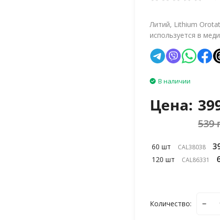
Литий, Lithium Orot
используется в меди
В наличии
Цена:
39
539 
3
60 шт
CAL38038
120 шт
CAL86331
Количество: