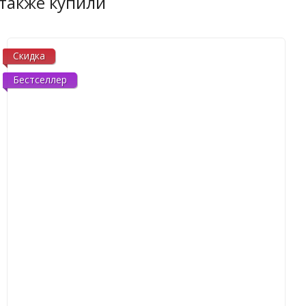
 также купили
Скидка
Бестселлер