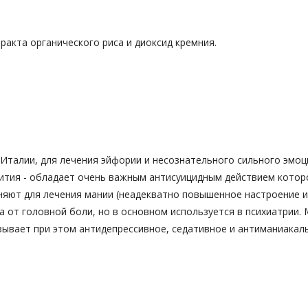
ракта органического риса и диоксид кремния.
Италии, для лечения эйфории и несознательного сильного эмо
ития - обладает очень важным антисуицидным действием которо
няют для лечения мании (неадекватно повышенное настроение и
 от головной боли, но в основном используется в психиатрии.
ывает при этом антидепрессивное, седативное и антиманиакаль