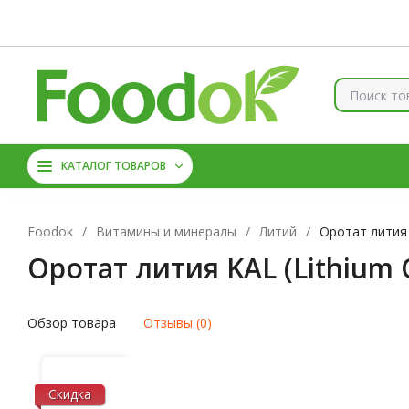
Контакты
Доставка и оплата
О нас
Скидки
Брен
КОЛЛАГЕН
ВИТАМИНЫ
КАТАЛОГ ТОВАРОВ
МАГНИЙ
АМИНОКИС
Foodok
/
Витамины и минералы
/
Литий
/
Оротат лития 
Оротат лития KAL (Lithium O
Обзор товара
Отзывы (0)
Скидка