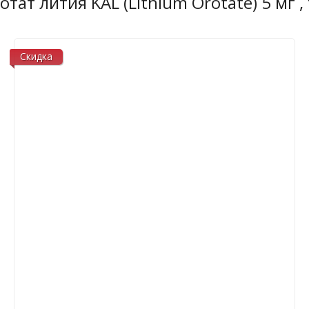
ат лития KAL (Lithium Orotate) 5 мг ,
Скидка