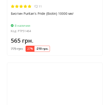
11
Биотин Puritan's Pride (Biotin) 10000 мкг
В наличии
Код:
PTP51464
565 грн.
775 грн.
27%
-210 грн.