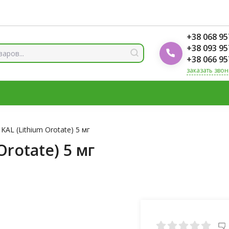
ды
Блог Foodok
Рейтинги товаров
+38 068 95
+38 093 95
+38 066 95
заказать звон
 И МИНЕРАЛЫ
ВИТАМИН Д3
ОМЕГА
ВИТАМИНЫ Д
ЛОТЫ
ЦИНК
KAL (Lithium Orotate) 5 мг
rotate) 5 мг