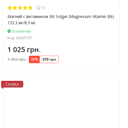
17
Магний с витамином В6 Solgar (Magnesium Vitamin B6)
133.3 мг/8.3 мг
В наличии
Код:
SOL01721
1 025 грн.
1 395 грн.
26%
-370 грн.
Скидка