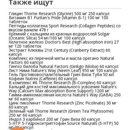
Также ищут
Глицин Thorne Research (Glycine) 500 мг 250 капсул
Витамин В1 Puritan's Pride (Vitamin B-1) 100 мг 100
таблеток
Пептиды коллагена Sport Research (Collagen Peptides) со
вкусом ванили 478 г
Кремний с кальцием из красных водорослей Solgar
(Oceanic Silica) 54 мг/100 мг 100 капсул
Хелатное железо Doctor's Best (High absorption iron) 27
мг 120 таблеток
Экстракт Клюквы 21st Century (Cranberry Extract) 60
капсул
Комплекс из перечной мяты и масла орегано Natural
Factors 60 капсул
Гингко билоба Natural Factors (Ginkgo Biloba) 60 капсул
Лист Нима Nature's Way (Neem Leaf) 950 мг 100 капсул
Гель Противовоспалительный Грин-Виза Туба 50 мл
Кофеин Nutrex (Caffeine) 60 капсул
В комплекс #6 Thorne Research (B-Complex) 60 капсул
Кальций для костей максимального усвоения Nature's
Way (Calcium Max absorption Bone Support) 1200 мг
Гамма-аминомасляная кислота Nature's Way (GABA) 250
мг 60 капсул
Цинк пиколинат Thorne Research (Zinc Picolinate) 30 мг
60 капсул
Зеленый чай Thorne Research (Green Tea Phytosome)
250 мг 60 капсул
Индол 3 карбинол 200 мг Грин Виза 60 капсул
5-HTP 5-Гидрокситриптофан Source Naturals (5-HTP) 50
мг 30 капсул