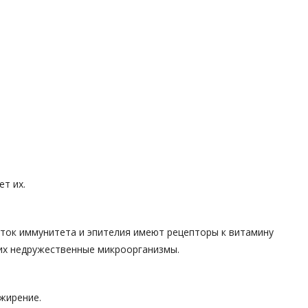
т их.
еток иммунитета и эпителия имеют рецепторы к витамину
их недружественные микроорганизмы.
жирение.