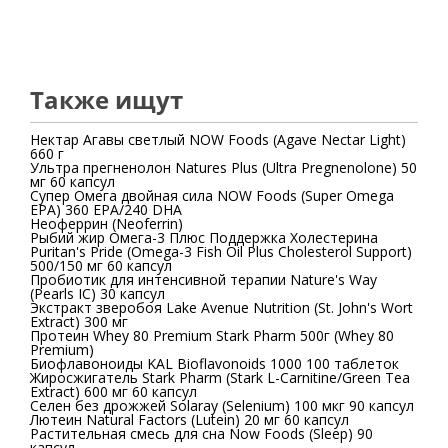
Также ищут
Нектар Агавы светлый NOW Foods (Agave Nectar Light)
660 г
Ультра прегненолон Natures Plus (Ultra Pregnenolone) 50
мг 60 капсул
Супер Омега двойная сила NOW Foods (Super Omega
EPA) 360 EPA/240 DHA
Неоферрин (Neoferrin)
Рыбий жир Омега-3 Плюс Поддержка Холестерина
Puritan's Pride (Omega-3 Fish Oil Plus Cholesterol Support)
500/150 мг 60 капсул
Пробиотик для интенсивной терапии Nature's Way
(Pearls IC) 30 капсул
Экстракт зверобоя Lake Avenue Nutrition (St. John's Wort
Extract) 300 мг
Протеин Whey 80 Premium Stark Pharm 500г (Whey 80
Premium)
Биофлавоноиды KAL Bioflavonoids 1000 100 таблеток
Жиросжигатель Stark Pharm (Stark L-Carnitine/Green Tea
Extract) 600 мг 60 капсул
Селен без дрожжей Solaray (Selenium) 100 мкг 90 капсул
Лютеин Natural Factors (Lutein) 20 мг 60 капсул
Растительная смесь для сна Now Foods (Sleep) 90
капсул